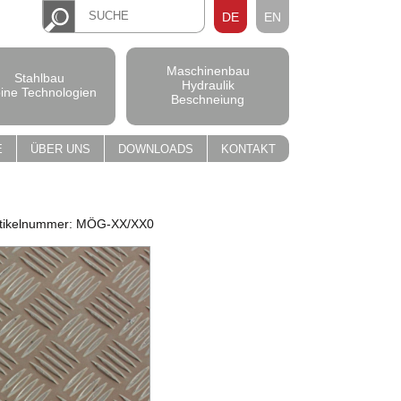
DE
EN
Maschinenbau
Stahlbau
Hydraulik
pine Technologien
Beschneiung
E
ÜBER UNS
DOWNLOADS
KONTAKT
tikelnummer: MÖG-XX/XX0