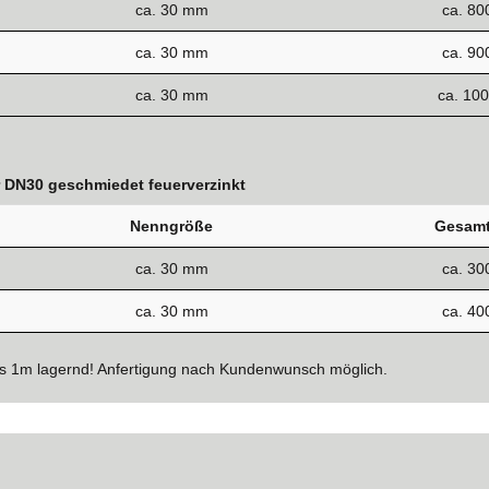
ca. 30 mm
ca. 8
ca. 30 mm
ca. 9
ca. 30 mm
ca. 10
r DN30 geschmiedet feuerverzinkt
Nenngröße
Gesamt
ca. 30 mm
ca. 3
ca. 30 mm
ca. 4
s 1m lagernd! Anfertigung nach Kundenwunsch möglich.