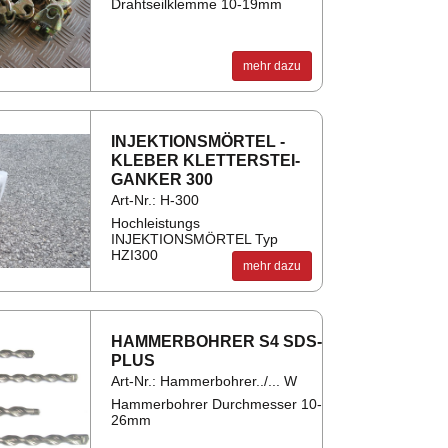
Drahtseilklemme 10-19mm
mehr dazu
IN­JEK­TI­ONS­MÖR­TEL -
KLE­BER KLET­TER­STEI­
GAN­KER 300
Art-Nr.: H-300
Hochleistungs
INJEKTIONSMÖRTEL Typ
HZI300
mehr dazu
HAM­MER­BOH­RER S4 SDS-
PLUS
Art-Nr.: Hammerbohrer../... W
Hammerbohrer Durchmesser 10-
26mm