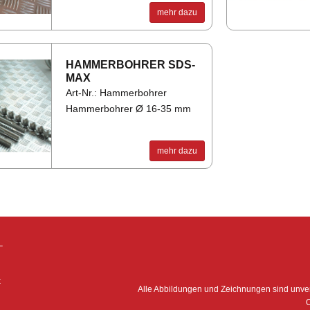
mehr dazu
HAM­MER­BOH­RER SDS-
MAX
Art-Nr.: Hammerbohrer
Hammerbohrer Ø 16-35 mm
mehr dazu
–
:
Alle Abbildungen und Zeichnungen sind unv
O