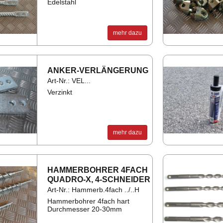
Edelstahl
mehr dazu
AN­KER-VER­LÄN­GE­RUNG
Art-Nr.: VEL...
Verzinkt
mehr dazu
HAM­MER­BOH­RER 4FACH
QUA­DRO-X, 4-SCHNEI­DER
Art-Nr.: Hammerb.4fach ../..H
Hammerbohrer 4fach hart
Durchmesser 20-30mm