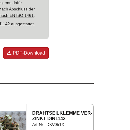
eigens dafür
 nach Abschluss der
t nach EN ISO 1461
.
1142 ausgestattet.
PDF-Download
DRAHT­SEIL­KLEM­ME VER­
ZINKT DIN1142
Art-Nr.: DKV051X