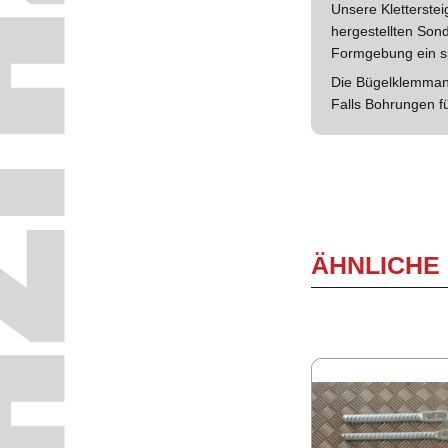
Unsere Kletterste
hergestellten Sond
Formgebung ein sp
Die Bügelklemmank
Falls Bohrungen f
ÄHNLICHE