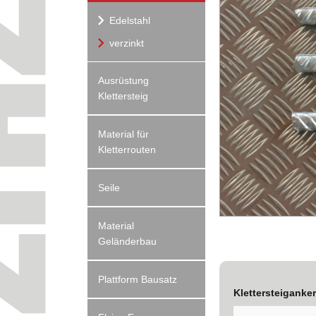
Edelstahl
verzinkt
Ausrüstung
Klettersteig
Material für
Kletterrouten
Seile
Material
Geländerbau
Plattform Bausatz
Klettersteiganke