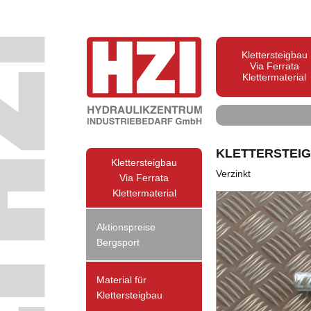
Klettersteigbau
Via Ferrata
Klettermaterial
KLETTERSTEI
Klettersteigbau
Verzinkt
Via Ferrata
Klettermaterial
Aktionspreise
Bergsport
Material für
Klettersteigbau