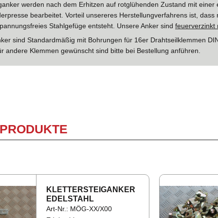
iganker werden nach dem Erhitzen auf rotglühenden Zustand mit einer 
erpresse bearbeitet. Vorteil unsereres Herstellungverfahrens ist, dass
annungsfreies Stahlgefüge entsteht. Unsere Anker sind
feuerverzink
er sind Standardmäßig mit Bohrungen für 16er Drahtseilklemmen DIN
ür andere Klemmen gewünscht sind bitte bei Bestellung anführen.
 PRODUKTE
KLET­TER­STEI­GAN­KER
EDEL­STAHL
Art-Nr.: MÖG-XX/X00