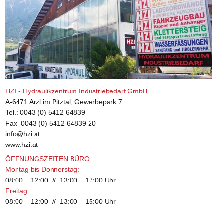
HZI - Hy­drau­lik­zen­trum In­dus­trie­be­darf GmbH
A-6471 Arzl im Pitz­tal, Ge­wer­be­park 7
Tel.: 0043 (0) 5412 64839
Fax: 0043 (0) 5412 64839 20
info@​hzi.​at
www.​hzi.​at
ÖFF­NUNGS­ZEI­TEN BÜRO
Mon­tag bis Don­ners­tag:
08:00 – 12:00 // 13:00 – 17:00 Uhr
Frei­tag:
08:00 – 12:00 // 13:00 – 15:00 Uhr