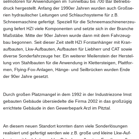
sel­mo­to­ren für An­wen­dun­gen im Tun­nel­bau bis 700 Bar Be­triebs­
druck her­ge­stellt. An­fang der 1990er Jah­ren wur­den auch Groß­se­
ri­en hy­drau­li­scher Lei­tun­gen und Schlauch­sys­te­me für z.B.
Schnee­ma­schi­ne ge­fer­tigt. Spe­zi­ell für die Schnee­ma­schi­nen­er­zeu­
gung lie­fert HZI viele Kom­po­nen­ten und setz­te sich in der Bran­che
Maß­stä­be. Mitte der 90er Jah­ren wurde dann mit dem Fahr­zeug­
bau be­gon­nen. Seit die­ser Zeit stellt HZI Forst­an­hän­ger mit Kran­
auf­bau­ten, Lkw-Auf­bau­ten, Auf­bau­ten für Lieb­herr und CAT sowie
di­ver­se Son­der­fahr­zeu­ge her. Ein wei­te­rer Mei­len­stein der Her­stel­
lung von Stahl­bau­ten für die An­wen­dung in Klet­ter­stei­gen, Platt­for­
men, Fly­ing-Fox-An­la­gen, Hän­ge- und Seil­brü­cken wur­den Ende
der 90er Jahre ge­setzt.
Durch gro­ßen Platz­man­gel in dem 1992 in der In­dus­trie­zo­ne Imst
ge­bau­ten Ge­bäu­de über­sie­del­te die Firma 2002 in das gro­ßzü­gig
er­rich­te­te Ge­bäu­de in den Ge­wer­be­park Arzl im Pitz­tal.
An die­sem neuen Stand­ort konn­ten dann viele Son­der­lö­sun­gen
rea­li­siert und ge­fer­tigt wer­den wie z.B. große und klei­ne Lkw-Auf­