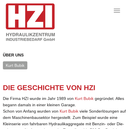
Toggle
naviga
ÜBER UNS
Kurt Bubik
DIE GE­SCHICH­TE VON HZI
Die Firma HZI wurde im Jahr 1989 von
Kurt Bubik
ge­grün­det. Alles
be­gann da­mals in einer klei­nen Ga­ra­ge.
Schon von An­fang wur­den von
Kurt Bubik
viele Son­der­lö­sun­gen auf
dem Ma­schi­nen­bau­sek­tor her­ge­stellt. Zum Bei­spiel wurde eine
Klein­se­rie von fahr­ba­ren Hy­drau­likag­gre­ga­te mit Ben­zin- oder Die­