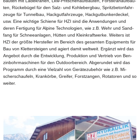
bau­ten mit La­de­krä­nen, Lkw-Prit­schen­auf­bau­ten, Forst­kran­auf­bau­
ten, Rü­cke­bü­gel für den Salz- und Koh­le­berg­bau, Spritz­be­ton­fahr­
zeu­ge für Tun­nel­bau, Hack­gut­fahr­zeu­ge, Hack­gut­bun­ker­de­ckel,
usw. Eine wich­ti­ge Schie­ne für HZI sind die An­wen­dun­gen und
deren Fer­ti­gung für Al­pi­ne Tech­no­lo­gi­en, wie z.B. Wehr und Sand­
fang für Schnee­an­la­gen, Hüt­ten und Klein­kraft­wer­ke. Wei­ters ist
HZI der grö­ß­te Her­stel­ler im Be­reich des ge­sam­ten Equip­ments für
Bau von Klet­ter­stei­gen und agiert damit welt­weit. Er­gänzt wird das
An­ge­bot durch die Ent­wick­lung, Pro­duk­ti­on und Ver­trieb von Ben­
zin­bohr­ma­schi­nen für den Out­door­be­reich. Ab­ge­run­det wird das
Pro­gramm durch eine Viel­zahl von Ge­rä­te­zu­be­hör wie z.B. Mi­
scher­schau­feln, Kran­kör­be, Grei­fer, Forst­z­an­gen, Ro­ta­to­ren und so
wei­ter.