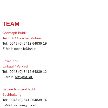
TEAM
Chris­toph Bubik
Tech­nik / Ge­schäfts­füh­rer
Tel: 0043 (0) 5412 64839 19
E-Mail:
technik@​hzi.​at
Edwin Köll
Ein­kauf / Ver­kauf
Tel: 0043 (0) 5412 64839 12
E-Mail:
arzl@​hzi.​at
Sa­bi­ne Run­zer-Hackl
Buch­hal­tung
Tel: 0043 (0) 5412 64839 14
E-Mail:
sabine@​hzi.​at