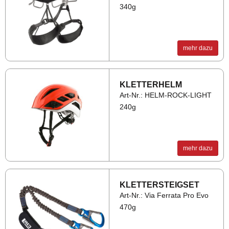
340g
mehr dazu
KLET­TER­HELM
Art-Nr.: HELM-ROCK-LIGHT
240g
mehr dazu
KLET­TER­STEIGS­ET
Art-Nr.: Via Ferrata Pro Evo
470g