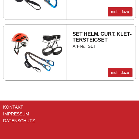
mehr dazu
SET HELM, GURT, KLET­
TER­STEIGS­ET
Art-Nr.: SET
mehr dazu
KONTAKT
IMPRESSUM
DATENSCHUTZ