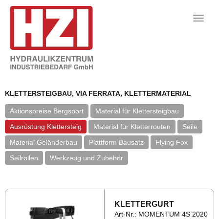
Toggle
naviga
KLETTERSTEIGBAU, VIA FERRATA, KLETTERMATERIAL
Aktionspreise Bergsport
Material für Klettersteigbau
Ausrüstung Klettersteig
Material für Kletterrouten
Seile
Material Geländerbau
Plattform Bausatz
Flying Fox
Seilrollen
Werkzeug und Zubehör
KLET­TER­GURT
Art-Nr.: MOMENTUM 4S 2020