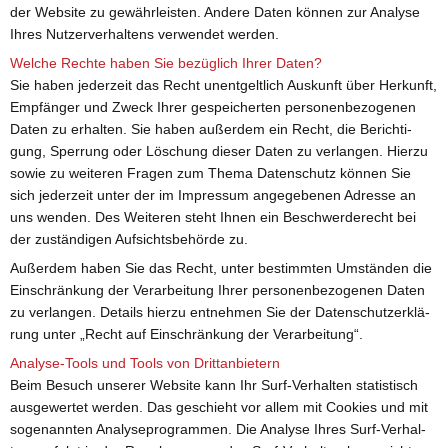
der Web­site zu ge­währ­leis­ten. An­de­re Daten kön­nen zur Ana­ly­se
Ihres Nut­zer­ver­hal­tens ver­wen­det wer­den.
Wel­che Rech­te haben Sie be­züg­lich Ihrer Daten?
Sie haben je­der­zeit das Recht un­ent­gelt­lich Aus­kunft über Her­kunft,
Emp­fän­ger und Zweck Ihrer ge­spei­cher­ten per­so­nen­be­zo­ge­nen
Daten zu er­hal­ten. Sie haben au­ßer­dem ein Recht, die Be­rich­ti­
gung, Sper­rung oder Lö­schung die­ser Daten zu ver­lan­gen. Hier­zu
sowie zu wei­te­ren Fra­gen zum Thema Da­ten­schutz kön­nen Sie
sich je­der­zeit unter der im Im­pres­sum an­ge­ge­be­nen Adres­se an
uns wen­den. Des Wei­te­ren steht Ihnen ein Be­schwer­de­recht bei
der zu­stän­di­gen Auf­sichts­be­hör­de zu.
Au­ßer­dem haben Sie das Recht, unter be­stimm­ten Um­stän­den die
Ein­schrän­kung der Ver­ar­bei­tung Ihrer per­so­nen­be­zo­ge­nen Daten
zu ver­lan­gen. De­tails hier­zu ent­neh­men Sie der Da­ten­schutz­er­klä­
rung unter „Recht auf Ein­schrän­kung der Ver­ar­bei­tung“.
Ana­ly­se-Tools und Tools von Dritt­an­bie­tern
Beim Be­such un­se­rer Web­site kann Ihr Surf-Ver­hal­ten sta­tis­tisch
aus­ge­wer­tet wer­den. Das ge­schieht vor allem mit Coo­kies und mit
so­ge­nann­ten Ana­ly­se­pro­gram­men. Die Ana­ly­se Ihres Surf-Ver­hal­