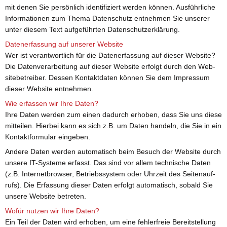
mit denen Sie per­sön­lich iden­ti­fi­ziert wer­den kön­nen. Aus­führ­li­che
In­for­ma­tio­nen zum Thema Da­ten­schutz ent­neh­men Sie un­se­rer
unter die­sem Text auf­ge­führ­ten Da­ten­schutz­er­klä­rung.
Da­ten­er­fas­sung auf un­se­rer Web­site
Wer ist ver­ant­wort­lich für die Da­ten­er­fas­sung auf die­ser Web­site?
Die Da­ten­ver­ar­bei­tung auf die­ser Web­site er­folgt durch den Web­
site­be­trei­ber. Des­sen Kon­takt­da­ten kön­nen Sie dem Im­pres­sum
die­ser Web­site ent­neh­men.
Wie er­fas­sen wir Ihre Daten?
Ihre Daten wer­den zum einen da­durch er­ho­ben, dass Sie uns diese
mit­tei­len. Hier­bei kann es sich z.B. um Daten han­deln, die Sie in ein
Kon­takt­for­mu­lar ein­ge­ben.
An­de­re Daten wer­den au­to­ma­tisch beim Be­such der Web­site durch
un­se­re IT-Sys­te­me er­fasst. Das sind vor allem tech­ni­sche Daten
(z.B. In­ter­net­brow­ser, Be­triebs­sys­tem oder Uhr­zeit des Sei­ten­auf­
rufs). Die Er­fas­sung die­ser Daten er­folgt au­to­ma­tisch, so­bald Sie
un­se­re Web­site be­tre­ten.
Wofür nut­zen wir Ihre Daten?
Ein Teil der Daten wird er­ho­ben, um eine feh­ler­freie Be­reit­stel­lung