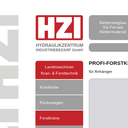
Klettersteigbau
Via Ferrata
Klettermaterial
PROFI-FORSTK
Landmaschinen
für Anhänger
Kran- & Forsttechnik
Krankörbe
Rückewagen
Forstkräne