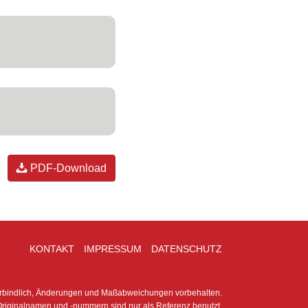
PDF-Download
KONTAKT
IMPRESSUM
DATENSCHUTZ
erbindlich, Änderungen und Maßabweichungen vorbehalten.
riginalnamen und -nummern sind nur als Referenz benutzt.