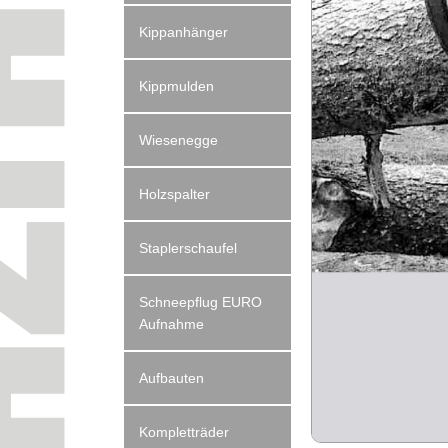
Kippanhänger
Kippmulden
Wiesenegge
Holzspalter
Staplerschaufel
Schneepflug EURO
Aufnahme
Aufbauten
Kompletträder