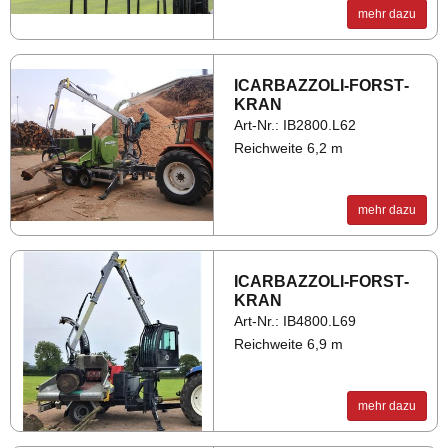
mehr dazu
ICAR­BAZ­ZO­LI-FORST­
KRAN
Art-Nr.: IB2800.L62
Reichweite 6,2 m
mehr dazu
ICAR­BAZ­ZO­LI-FORST­
KRAN
Art-Nr.: IB4800.L69
Reichweite 6,9 m
mehr dazu