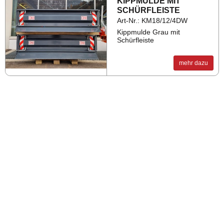
KIPP­MUL­DE MIT
SCHÜRFLEIS­TE
Art-Nr.: KM18/12/4DW
Kippmulde Grau mit
Schürfleiste
mehr dazu