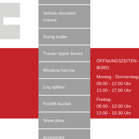
Vehicle mounted
cranes
Dump trailer
Tractor tipper boxes
HZI - Hydraulikzentrum
ÖFFNUNGSZEITEN 
Industriebedarf GmbH
BÜRO:
Meadow harrow
Gewerbepark Pitztal Nr. 7
Montag - Donnerstag
A-6471 Arzl im Pitztal
08:00 - 12:00 Uhr
Log splitter
Tel.: +43 (0)5412 / 64839
13:00 - 17:00 Uhr
info@hzi.at
Freitag:
Forklift bucket
www.hzi.at
08:00 - 12:00 Uhr
13:00 - 15:30 Uhr
Snow plow
accesories