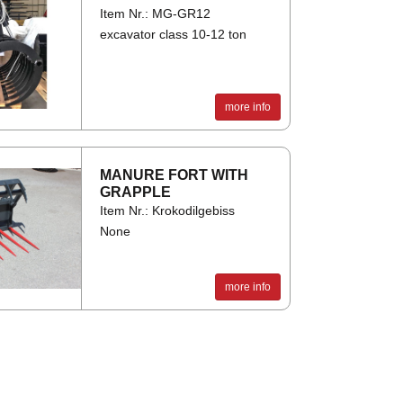
Item Nr.: MG-GR12
excavator class 10-12 ton
more info
MA­NURE FORT WITH
GRAPPLE
Item Nr.: Krokodilgebiss
None
more info