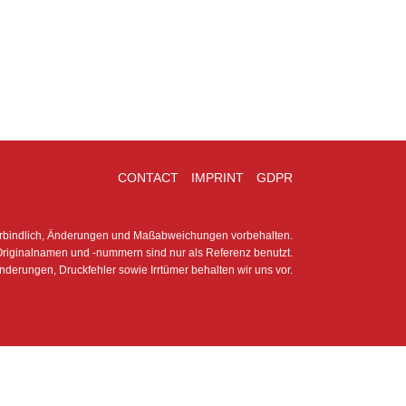
CONTACT
IMPRINT
GDPR
erbindlich, Änderungen und Maßabweichungen vorbehalten.
riginalnamen und -nummern sind nur als Referenz benutzt.
nderungen, Druckfehler sowie Irrtümer behalten wir uns vor.