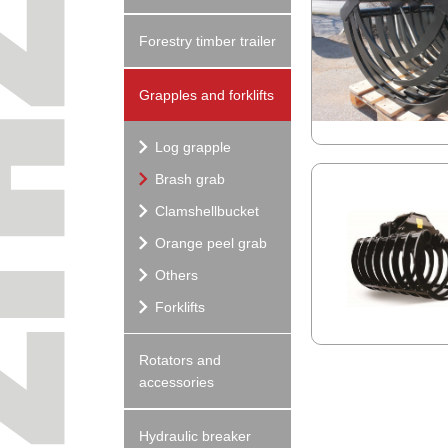
Forestry timber trailer
Grapples and forklifts
Log grapple
Brash grab
Clamshellbucket
Orange peel grab
Others
Forklifts
Rotators and
accessories
Hydraulic breaker