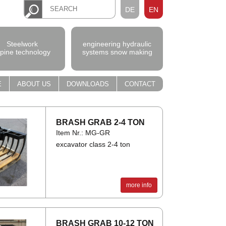
DE
EN
Steelwork
engineering hydraulic
lpine technology
systems snow making
E
ABOUT US
DOWNLOADS
CONTACT
BRASH GRAB 2-4 TON
Item Nr.: MG-GR
excavator class 2-4 ton
more info
BRASH GRAB 10-12 TON