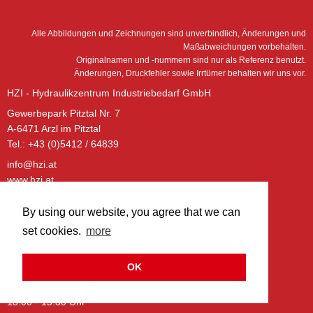
Alle Abbildungen und Zeichnungen sind unverbindlich, Änderungen und
Maßabweichungen vorbehalten.
Originalnamen und -nummern sind nur als Referenz benutzt.
Änderungen, Druckfehler sowie Irrtümer behalten wir uns vor.
HZI - Hydraulikzentrum Industriebedarf GmbH
Gewerbepark Pitztal Nr. 7
A-6471 Arzl im Pitztal
Tel.: +43 (0)5412 / 64839
info@hzi.at
www.hzi.at
ÖFFNUNGSZEITEN – BÜRO:
By using our website, you agree that we can
Montag - Donnerstag:
set cookies.
more
08:00 - 12:00 Uhr
13:00 - 17:00 Uhr
OK
Freitag:
08:00 - 12:00 Uhr
13:00 - 15:30 Uhr