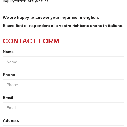
in­quiry/order:
arzl@​hzi.​at
We are happy to an­swer your in­quir­ies in eng­lish.
Siamo lieti di rispon­dere alle vostre richi­este anche in itali­ano.
CONTACT FORM
Name
Phone
Email
Address