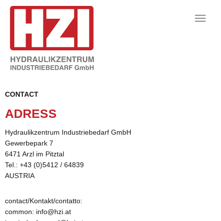
Toggle
naviga
CONTACT
AD­RESS
Hy­drau­l­ikzen­trum In­dus­triebedarf GmbH
Gew­er­be­park 7
6471 Arzl im Pitztal
Tel.: +43 (0)5412 / 64839
AUS­TRIA
con­tact/Kon­takt/con­t­atto:
com­mon:
info@​hzi.​at