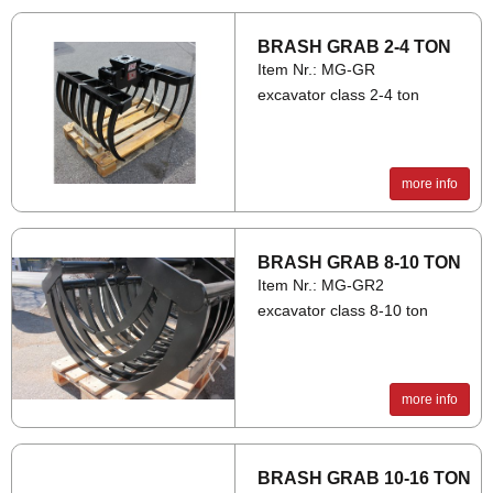
BRASH GRAB 2-4 TON
Item Nr.: MG-GR
excavator class 2-4 ton
TYP
A
B
C
D
L
more info
MG08-KL
600
800
550
1000
400
MG10-KL
600
800
550
1000
550
BRASH GRAB 8-10 TON
Item Nr.: MG-GR2
MG12-KL
600
800
550
1000
630
excavator class 8-10 ton
more info
BRASH GRAB 10-16 TON