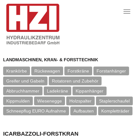
Toggle
naviga
LANDMASCHINEN, KRAN- & FORSTTECHNIK
Krankörbe
Rückewagen
Forstkräne
Forstanhänger
Greifer und Gabeln
Rotatoren und Zubehör
Abbruchhammer
Ladekräne
Kippanhänger
Kippmulden
Wiesenegge
Holzspalter
Staplerschaufel
Schneepflug EURO Aufnahme
Aufbauten
Kompletträder
ICARBAZZOLI-FORSTKRAN