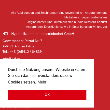
Alle Abbildungen und Zeichnungen sind unverbindlich, Änderungen und
Maßabweichungen vorbehalten.
Originalnamen und -nummern sind nur als Referenz benutzt.
Änderungen, Druckfehler sowie Irrtümer behalten wir uns vor.
HZI - Hydraulikzentrum Industriebedarf GmbH
Gewerbepark Pitztal Nr. 7
A-6471 Arzl im Pitztal
Tel.: +43 (0)5412 / 64839
info@hzi.at
www.hzi.at
Durch die Nutzung unserer Website erklären
ÖFFNUNGSZEITEN – BÜRO:
Sie sich damit einverstanden, dass wir
Montag - Donnerstag:
Cookies setzen.
Mehr
08:00 - 12:00 Uhr
13:00 - 17:00 Uhr
OK
Freitag:
08:00 - 12:00 Uhr
13:00 - 15:30 Uhr