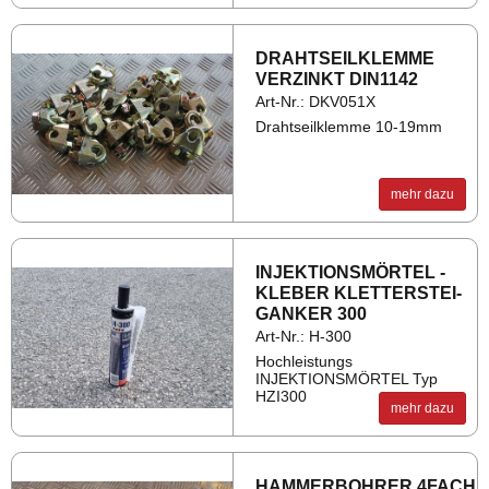
DRAHT­SEIL­KLEM­ME
VER­ZINKT DIN1142
Art-Nr.: DKV051X
Drahtseilklemme 10-19mm
mehr dazu
IN­JEK­TI­ONS­MÖR­TEL -
KLE­BER KLET­TER­STEI­
GAN­KER 300
Art-Nr.: H-300
Hochleistungs
INJEKTIONSMÖRTEL Typ
HZI300
mehr dazu
HAM­MER­BOH­RER 4FACH