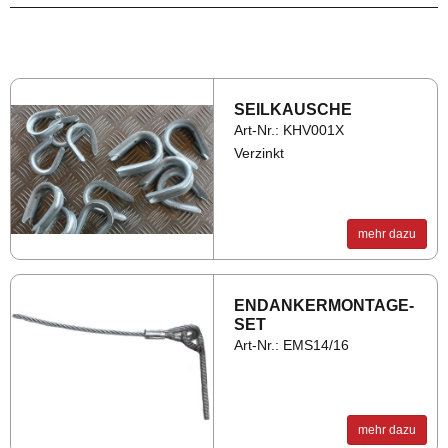
SEIL­KAU­SCHE
Art-Nr.: KHV001X
Verzinkt
mehr dazu
EN­DAN­KER­MON­TA­GE­
SET
Art-Nr.: EMS14/16
mehr dazu