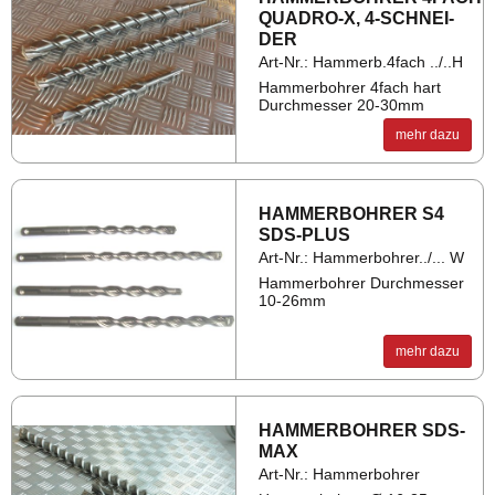
QUA­DRO-X, 4-SCHNEI­
DER
Art-Nr.: Hammerb.4fach ../..H
Hammerbohrer 4fach hart
Durchmesser 20-30mm
mehr dazu
HAM­MER­BOH­RER S4
SDS-PLUS
Art-Nr.: Hammerbohrer../... W
Hammerbohrer Durchmesser
10-26mm
mehr dazu
HAM­MER­BOH­RER SDS-
MAX
Art-Nr.: Hammerbohrer