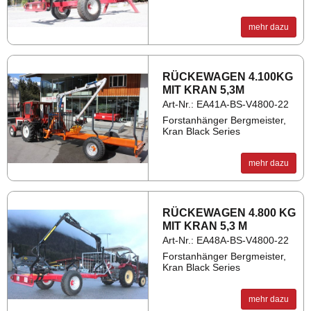
A
4m
ca. 510kg
mehr dazu
B
max. Reich­wei­te
ca. 405 kg
C
4m
ca. 410 kg
RÜ­CKE­WA­GEN 4.100KG
MIT KRAN 5,3M
D
max. Reich­wei­te
ca. 365 kg
Art-Nr.: EA41A-BS-V4800-22
Forstanhänger Bergmeister,
Kran Black Series
Ohne Grei­fer und Ro­ta­tor
mehr dazu
RÜ­CKE­WA­GEN 4.800 KG
MIT KRAN 5,3 M
Art-Nr.: EA48A-BS-V4800-22
Forstanhänger Bergmeister,
Kran Black Series
mehr dazu