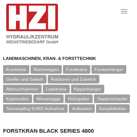
Toggle
naviga
LANDMASCHINEN, KRAN- & FORSTTECHNIK
Krankörbe
Rückewagen
Forstkräne
Forstanhänger
Greifer und Gabeln
Rotatoren und Zubehör
Abbruchhammer
Ladekräne
Kippanhänger
Kippmulden
Wiesenegge
Holzspalter
Staplerschaufel
Schneepflug EURO Aufnahme
Aufbauten
Kompletträder
FORSTKRAN BLACK SERIES 4800