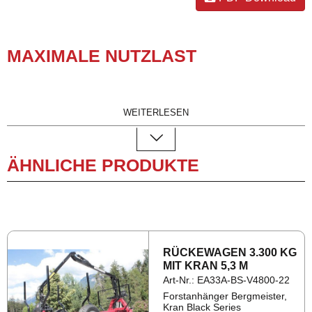
MA­XI­MA­LE NUTZ­LAST
WEITERLESEN
ÄHNLICHE PRODUKTE
RÜ­CKE­WA­GEN 3.300 KG
MIT KRAN 5,3 M
Art-Nr.: EA33A-BS-V4800-22
Forstanhänger Bergmeister,
Kran Black Series