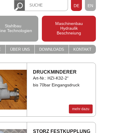
DE
EN
Maschinenbau
Stahlbau
Hydraulik
pine Technologien
Beschneiung
E
ÜBER UNS
DOWNLOADS
KONTAKT
DRUCK­MIN­DE­RER
Art-Nr.: HZI-K32-2“
bis 70bar Eingangsdruck
mehr dazu
STORZ FEST­KUPP­LUNG