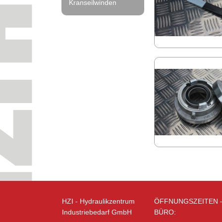
Kranseilwinden
HZI - Hydraulikzentrum
ÖFFNUNGSZEITEN 
Industriebedarf GmbH
BÜRO: