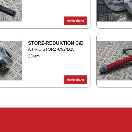
mehr dazu
STORZ-RE­DUK­TI­ON C/D
Art-Nr.: STORZ-C52/D25
25mm
mehr dazu
–