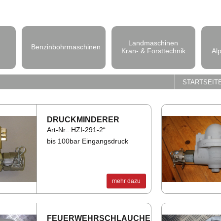
Landmaschinen
Benzinbohrmaschinen
Kran- & Forsttechnik
Al
STARTSEIT
DRUCK­MIN­DE­RER
Art-Nr.: HZI-291-2“
bis 100bar Eingangsdruck
mehr dazu
FEU­ER­WEHR­SCHLAU­CHE