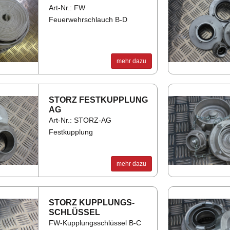
Art-Nr.: FW
Feuerwehrschlauch B-D
mehr dazu
STORZ FEST­KUPP­LUNG
AG
Art-Nr.: STORZ-AG
Festkupplung
mehr dazu
STORZ KUPP­LUNGS­
SCHLÜS­SEL
FW-Kupplungsschlüssel B-C