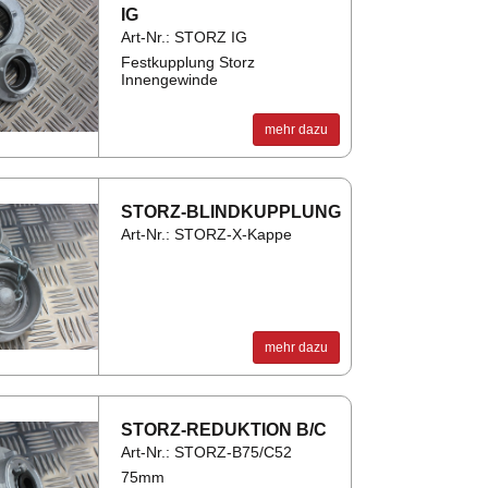
IG
Art-Nr.: STORZ IG
Festkupplung Storz
Innengewinde
mehr dazu
STORZ-BLIND­KUPP­LUNG
Art-Nr.: STORZ-X-Kappe
mehr dazu
STORZ-RE­DUK­TI­ON B/C
Art-Nr.: STORZ-B75/C52
75mm