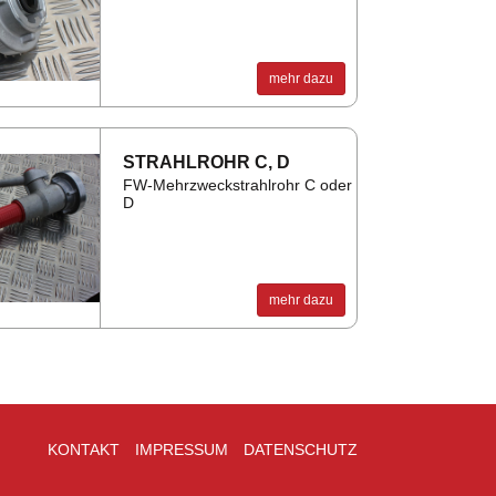
mehr dazu
STRAHL­ROHR C, D
FW-Mehrzweckstrahlrohr C oder
D
mehr dazu
KONTAKT
IMPRESSUM
DATENSCHUTZ