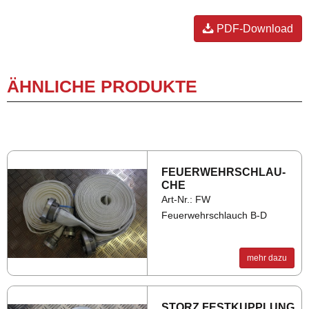
PDF-Download
ÄHNLICHE PRODUKTE
FEU­ER­WEHR­SCHLAU­
CHE
Art-Nr.: FW
Feuerwehrschlauch B-D
mehr dazu
STORZ FEST­KUPP­LUNG