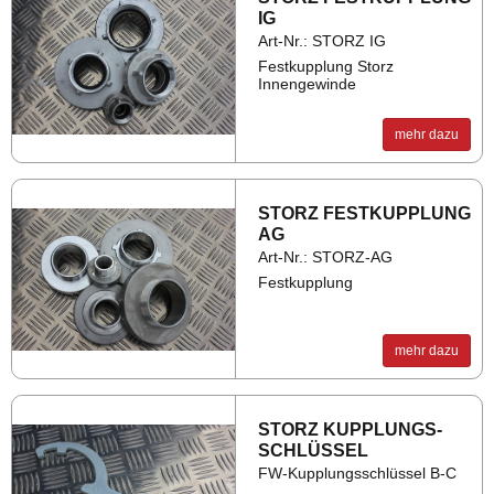
IG
Art-Nr.: STORZ IG
Festkupplung Storz
Innengewinde
mehr dazu
STORZ FEST­KUPP­LUNG
AG
Art-Nr.: STORZ-AG
Festkupplung
mehr dazu
STORZ KUPP­LUNGS­
SCHLÜS­SEL
FW-Kupplungsschlüssel B-C