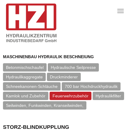
Toggle
naviga
MASCHINENBAU HYDRAULIK BESCHNEIUNG
Betonmischschaufel
Hydraulische Seilpresse
Hydraulikaggregate
Druckminderer
Schneekanonen-Schläuche
700 bar Hochdruckhydraulik
Kamlok und Zubehör
Feuerwehrzubehör
Hydraulikfilter
Seilwinden, Funkwinden, Kranseilwinden,
STORZ-BLINDKUPPLUNG