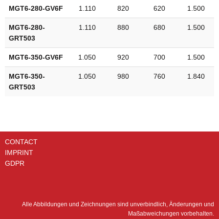
MGT6-280-GV6F
1.110
820
620
1.500
MGT6-280-
1.110
880
680
1.500
GRT503
MGT6-350-GV6F
1.050
920
700
1.500
MGT6-350-
1.050
980
760
1.840
GRT503
CONTACT
IMPRINT
GDPR
Alle Abbildungen und Zeichnungen sind unverbindlich, Änderungen und
Maßabweichungen vorbehalten.