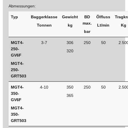
Abmessungen:
Typ
Baggerklasse
Gewicht
BD
Ölfluss
Tragkr
max.
Tonnen
kg
Lt/min
Kg
bar
MGT4-
3-7
306
250
50
2.50
250-
320
GV6F
MGT4-
250-
GRT503
MGT4-
4-10
350
250
50
2.50
350-
365
GV6F
MGT4-
350-
GRT503