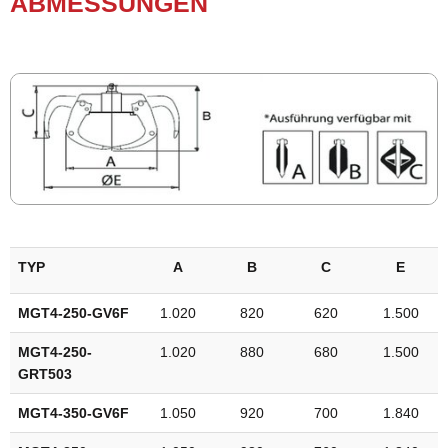
ABMES­SUN­GEN
TYP
A
B
C
E
MGT4-250-GV6F
1.020
820
620
1.500
MGT4-250-
1.020
880
680
1.500
GRT503
MGT4-350-GV6F
1.050
920
700
1.840