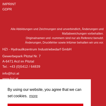
IMPRINT
GDPR
Alle Abbildungen und Zeichnungen sind unverbindlich, Änderungen und
Maßabweichungen vorbehalten.
Originalnamen und -nummern sind nur als Referenz benutzt.
Änderungen, Druckfehler sowie Irrtümer behalten wir uns vor.
HZI - Hydraulikzentrum Industriebedarf GmbH
Gewerbepark Pitztal Nr. 7
A-6471 Arzl im Pitztal
Tel.: +43 (0)5412 / 64839
info@hzi.at
www.hzi.at
ÖFFNUNGSZEITEN – BÜRO:
By using our website, you agree that we can
Montag - Donnerstag:
set cookies.
more
08:00 - 12:00 Uhr
13:00 - 17:00 Uhr