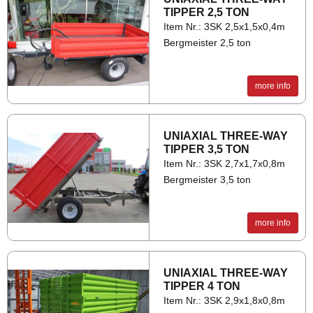
TIP­PER 2,5 TON
Item Nr.: 3SK 2,5x1,5x0,4m
Bergmeister 2,5 ton
A
4,25 m
more info
B
3,00 m
C
1,80 m
UNI­AXIAL THREE-WAY
D
0,86 m
TIP­PER 3,5 TON
Item Nr.: 3SK 2,7x1,7x0,8m
E
1,40 m
Bergmeister 3,5 ton
F
0,50 m
more info
UNI­AXIAL THREE-WAY
TIP­PER 4 TON
Item Nr.: 3SK 2,9x1,8x0,8m