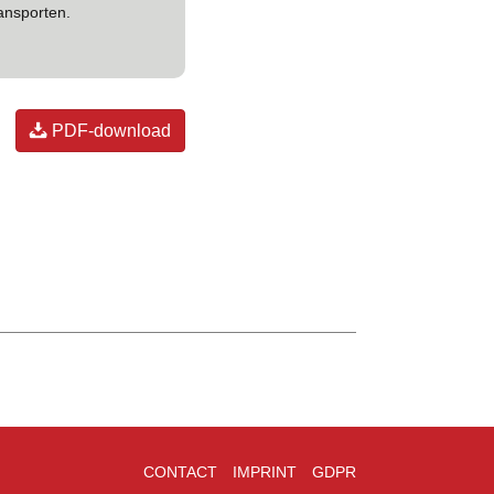
ransporten.
PDF-download
4,25 m
3,00 m
1,80 m
0,86 m
CONTACT
IMPRINT
GDPR
1,40 m