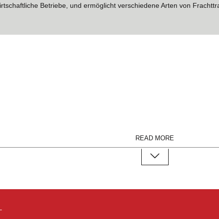
irtschaftliche Betriebe, und ermöglicht verschiedene Arten von Frachtt
READ MORE
A
B
C
D
–
E