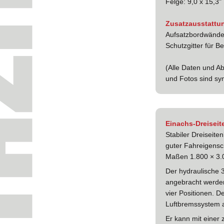
Felge: 9,0 x 15,3"
Zusatzausstattun
Aufsatzbordwände
Schutzgitter für B
(Alle Daten und A
und Fotos sind sy
Einachs-Dreiseit
Stabiler Dreiseite
guter Fahreigensch
Maßen 1.800 × 3
Der hydraulische 
angebracht werden,
vier Positionen. 
Luftbremssystem a
Er kann mit einer