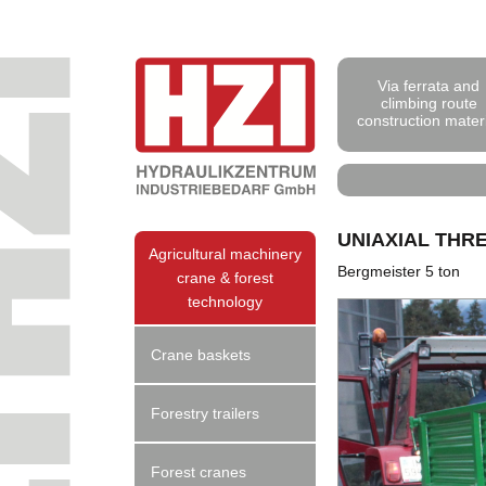
Via ferrata and
climbing route
construction mater
UNIAXIAL THRE
Agricultural machinery
Bergmeister 5 ton
crane & forest
technology
Crane baskets
Forestry trailers
Forest cranes