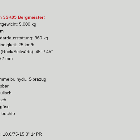
n 3SK05 Bergmeister:
gewicht: 5.000 kg
 m
dardausstattung: 960 kg
ndigkeit: 25 km/h
(Rück/Seitwärts): 45° / 45°
892 mm
melbr. hydr., Sibrazug
ppbar
ulisch
sch
ugöse
leuchte
: 10.0/75-15,3“ 14PR