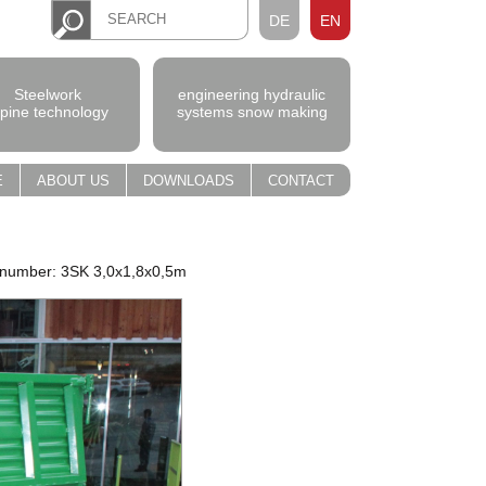
DE
EN
Steelwork
engineering hydraulic
lpine technology
systems snow making
E
ABOUT US
DOWNLOADS
CONTACT
 number: 3SK 3,0x1,8x0,5m