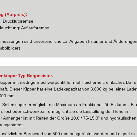
g (Aufpreis):
: Drucklutbremse
eleuchtung: Auflaufbremse
bmessungen sind unverbindliche ca. Angaben Irrtümer und Änderungen 
mbolbilder)
enkipper Typ Bergmeister:
nkipper mit niedrigem Schwerpunkt für mehr Sicherheit, einfaches Be- 
aft. Dieser Kipper hat eine Ladekapazität von 3.000 kg bei einer Lade
.000 mm.
3-Seitenkipper ermöglicht ein Maximum an Funktionalität. Es kann z.B
 fest oder schwenkbar, ermöglicht sie die Einstellung der Höhe in
Der Anhänger ist mit Reifen der Größe 10,0 / 75-15,3" und hydraulisch
usgestattet.
 zusätzlichen Bordwand von 500 mm ausgerüstet werden und eignet sich