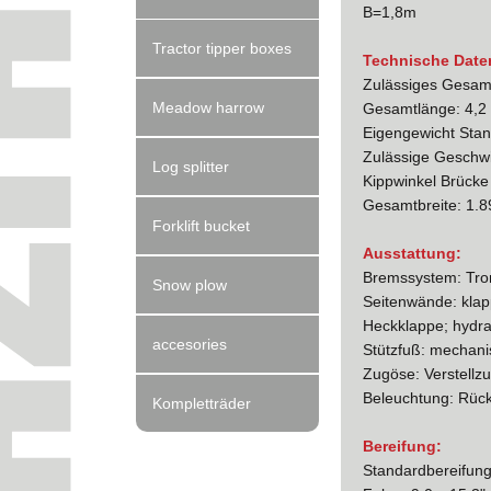
B=1,8m
Tractor tipper boxes
Technische Date
Zulässiges Gesamt
Meadow harrow
Gesamtlänge: 4,2
Eigengewicht Stan
Zulässige Geschwi
Log splitter
Kippwinkel Brücke 
Gesamtbreite: 1.
Forklift bucket
Ausstattung:
Bremssystem: Trom
Snow plow
Seitenwände: kla
Heckklappe; hydra
accesories
Stützfuß: mechani
Zugöse: Verstellz
Beleuchtung: Rück
Kompletträder
Bereifung:
Standardbereifung