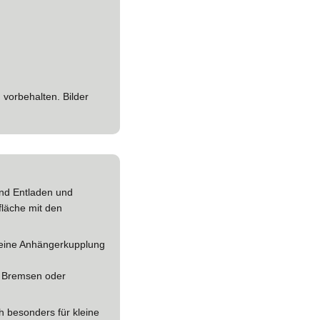
vorbehalten. Bilder
und Entladen und
fläche mit den
. eine Anhängerkupplung
en Bremsen oder
 besonders für kleine