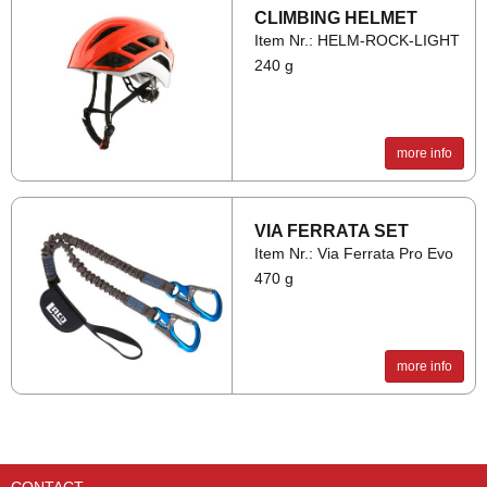
CLIMB­ING HEL­MET
Item Nr.: HELM-ROCK-LIGHT
240 g
more info
VIA FER­RATA SET
Item Nr.: Via Ferrata Pro Evo
470 g
more info
CONTACT