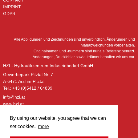
IMPRINT
GDPR
Alle Abbildungen und Zeichnungen sind unverbindlich, Änderungen und
Maßabweichungen vorbehalten.
Originalnamen und -nummern sind nur als Referenz benutzt.
Änderungen, Druckfehler sowie Irrtümer behalten wir uns vor.
HZI - Hydraulikzentrum Industriebedarf GmbH
Gewerbepark Pitztal Nr. 7
A-6471 Arzl im Pitztal
Tel.: +43 (0)5412 / 64839
info@hzi.at
www.hzi.at
ÖFFNUNGSZEITEN – BÜRO:
By using our website, you agree that we can
Montag - Donnerstag:
set cookies.
more
08:00 - 12:00 Uhr
13:00 - 17:00 Uhr