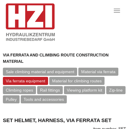
Toggle
naviga
VIA FERRATA AND CLIMBING ROUTE CONSTRUCTION
MATERIAL
Sale climbing material and equipment
Material via ferrata
Via ferrata equipment
Material for climbing routes
Climbing ropes
Rail fittings
Viewing platform kit
Zip-line
Pulley
Tools and accessories
SET HELMET, HARNESS, VIA FERRATA SET
item number: SET