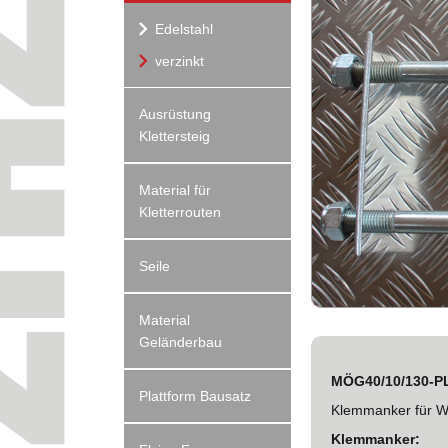
Edelstahl
verzinkt
Ausrüstung
Klettersteig
Material für
Kletterrouten
Seile
Material
Geländerbau
MÖG40/10/130-P
Plattform Bausatz
Klemmanker für W
Klemmanker: