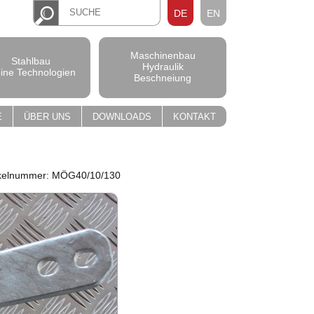
DE
EN
Maschinenbau
Stahlbau
Hydraulik
pine Technologien
Beschneiung
E
ÜBER UNS
DOWNLOADS
KONTAKT
ikelnummer: MÖG40/10/130