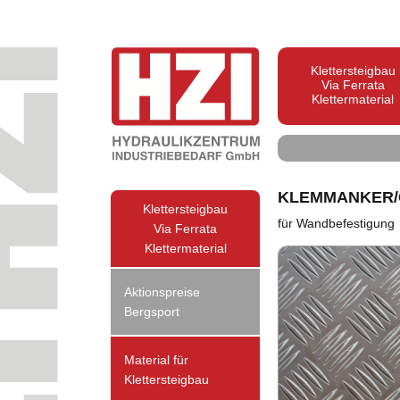
Klettersteigbau
Via Ferrata
Klettermaterial
KLEMMANKER/
Klettersteigbau
für Wandbefestigung
Via Ferrata
Klettermaterial
Aktionspreise
Bergsport
Material für
Klettersteigbau