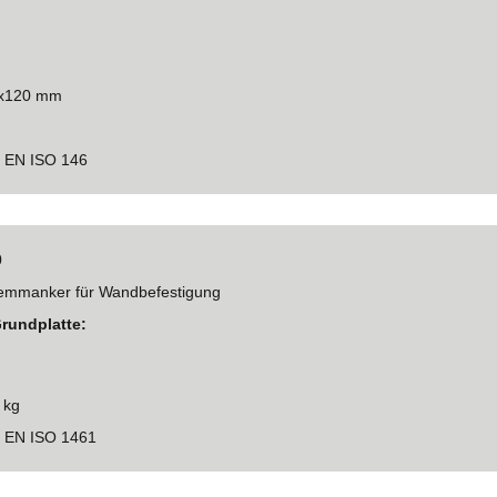
0x120 mm
h EN ISO 146
0
lemmanker für Wandbefestigung
Grundplatte:
 kg
h EN ISO 1461