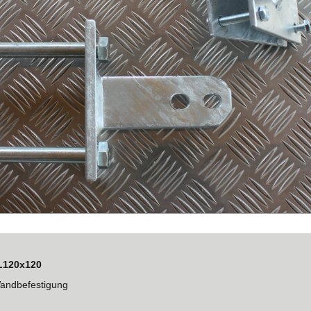
L120x120
andbefestigung