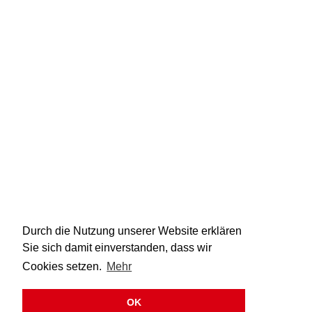
A
1200 mm
B
1500 mm
Durch die Nutzung unserer Website erklären
Sie sich damit einverstanden, dass wir
C
900 mm
Cookies setzen.
Mehr
D
700 mm
OK
α
45°