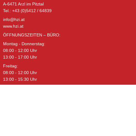
A-6471 Arzl im Pitztal
B
1100 mm
Tel.: +43 (0)5412 / 64839
info@hzi.at
C
900 mm
www.hzi.at
D
700 mm
ÖFFNUNGSZEITEN – BÜRO:
Montag - Donnerstag:
α
45°
08:00 - 12:00 Uhr
13:00 - 17:00 Uhr
β
55°
Freitag:
08:00 - 12:00 Uhr
13:00 - 15:30 Uhr
HZ-FM560