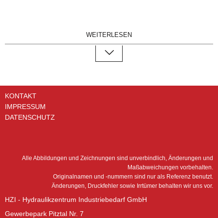
HZ-FM480
WEITERLESEN
HZ-FM480
KONTAKT
IMPRESSUM
DATENSCHUTZ
Alle Abbildungen und Zeichnungen sind unverbindlich, Änderungen und
Maßabweichungen vorbehalten.
Originalnamen und -nummern sind nur als Referenz benutzt.
Änderungen, Druckfehler sowie Irrtümer behalten wir uns vor.
HZI - Hydraulikzentrum Industriebedarf GmbH
Gewerbepark Pitztal Nr. 7
A
1200 mm