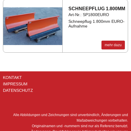
SCHNEE­PFLUG 1.800MM
Art-Nr.: SP1800EURO
Schneepflug 1.800mm EURO-
Aufnahme
mehr dazu
KONTAKT
IMPRESSUM
DATENSCHUTZ
Alle Abbildungen und Zeichnungen sind unverbindlich, Änderungen und
Maßabweichungen vorbehalten.
Originalnamen und -nummern sind nur als Referenz benutzt.