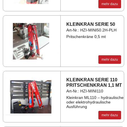
mehr dazu
KLEIN­KRAN SERIE 50
Art-Nr.: HZI-MINI50.2H-PLH
Pritschenkräne 0,5 mt
mehr dazu
KLEIN­KRAN SERIE 110
PRIT­SCHEN­KRAN 1,1 MT
Art-Nr.: HZI-MINI110
Kleinkran ML110 – hydraulische
oder elektrohydraulische
Ausführung
mehr dazu