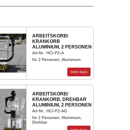
1.406 mm
1.000 mm
714 mm
AR­BEITS­KORB/
440 mm
KRAN­KORB
ALU­MI­NI­UM, 2 PER­SO­NEN
690 mm
Art-Nr.: HCI-P2-A
für 2 Personen, Aluminium
mehr dazu
AR­BEITS­KORB/
KRAN­KORB, DREH­BAR
ALU­MI­NI­UM, 2 PER­SO­NEN
Art-Nr.: HCI-P2-AG
für 2 Personen, Aluminium,
Drehbar