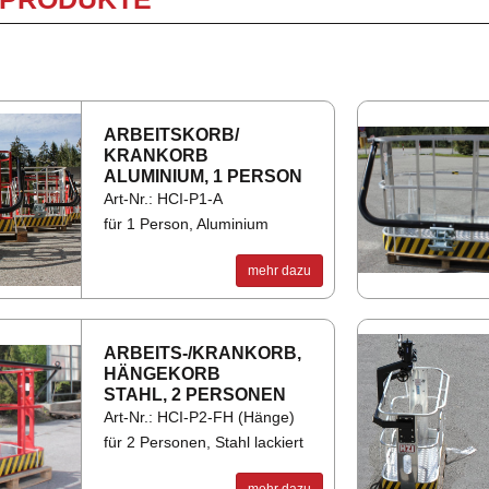
C
D
F
AR­BEITS­KORB/
I
KRAN­KORB
ALU­MI­NI­UM, 1 PER­SON
L
Art-Nr.: HCI-P1-A
für 1 Person, Aluminium
mehr dazu
AR­BEITS-/KRAN­KORB,
HÄN­GE­KORB
STAHL, 2 PER­SO­NEN
Art-Nr.: HCI-P2-FH (Hänge)
für 2 Personen, Stahl lackiert