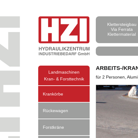
Klettersteigbau
Via Ferrata
Klettermaterial
ARBEITS-/KRA
Landmaschinen
für 2 Personen, Alum
Kran- & Forsttechnik
Krankörbe
Rückewagen
Forstkräne