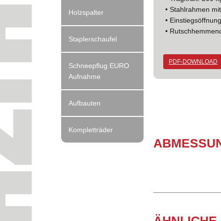
• Stahlrahmen mi
Holzspalter
• Einstiegsöffnun
• Rutschhemmend
Staplerschaufel
PDF-DOWNLOAD
Schneepflug EURO
Aufnahme
Aufbauten
Kompletträder
AB­MES­SU
ÄHNLICHE