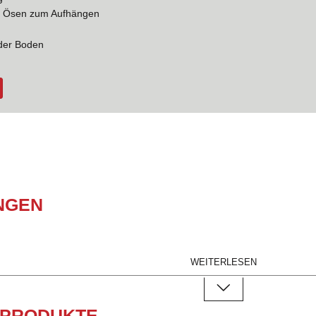
t Ösen zum Aufhängen
g
er Boden
N­GEN
WEITERLESEN
A
B
 PRODUKTE