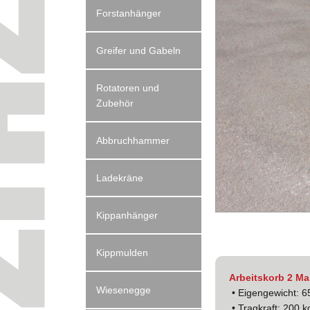
Forstanhänger
Greifer und Gabeln
Rotatoren und
Zubehör
Abbruchhammer
Ladekräne
Kippanhänger
Kippmulden
Arbeitskorb 2 M
Wiesenegge
• Eigengewicht: 6
• Tragkraft: 200 k