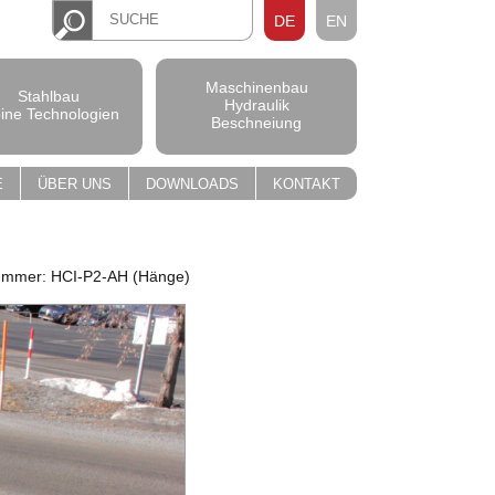
DE
EN
Maschinenbau
Stahlbau
Hydraulik
pine Technologien
Beschneiung
E
ÜBER UNS
DOWNLOADS
KONTAKT
nummer: HCI-P2-AH (Hänge)