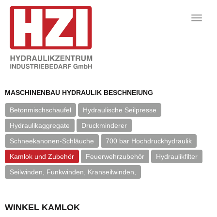
Toggle
naviga
MASCHINENBAU HYDRAULIK BESCHNEIUNG
Betonmischschaufel
Hydraulische Seilpresse
Hydraulikaggregate
Druckminderer
Schneekanonen-Schläuche
700 bar Hochdruckhydraulik
Kamlok und Zubehör
Feuerwehrzubehör
Hydraulikfilter
Seilwinden, Funkwinden, Kranseilwinden,
WINKEL KAMLOK