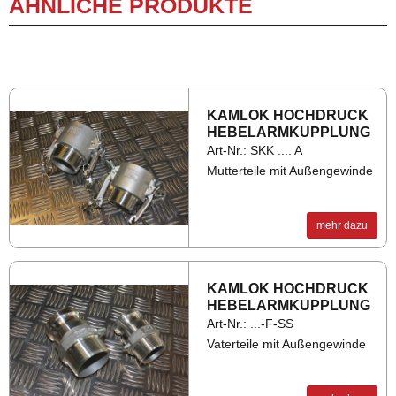
ÄHNLICHE PRODUKTE
KAM­LOK HOCH­DRUCK
HE­BEL­ARM­KUPP­LUNG
Art-Nr.: SKK .... A
Mutterteile mit Außengewinde
mehr dazu
KAM­LOK HOCH­DRUCK
HE­BEL­ARM­KUPP­LUNG
Art-Nr.: ...-F-SS
Vaterteile mit Außengewinde