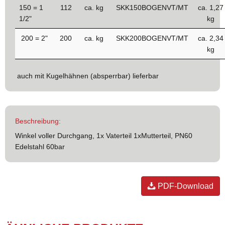
150 = 1
112
ca. kg
SKK150BOGENVT/MT
ca. 1,27
1/2"
kg
200 = 2"
200
ca. kg
SKK200BOGENVT/MT
ca. 2,34
kg
auch mit Kugelhähnen (absperrbar) lieferbar
Beschreibung:
Winkel voller Durchgang, 1x Vaterteil 1xMutterteil, PN60
Edelstahl 60bar
PDF-Download