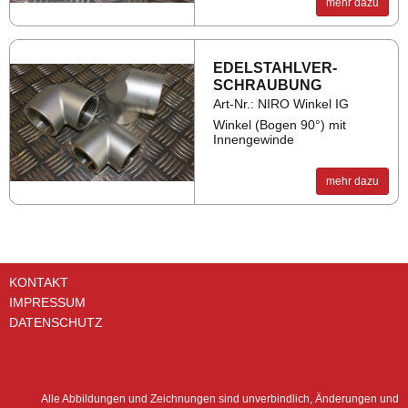
mehr dazu
EDEL­STAHL­VER­
SCHRAU­BUNG
Art-Nr.: NIRO Winkel IG
Winkel (Bogen 90°) mit
Innengewinde
mehr dazu
KONTAKT
IMPRESSUM
DATENSCHUTZ
Alle Abbildungen und Zeichnungen sind unverbindlich, Änderungen und