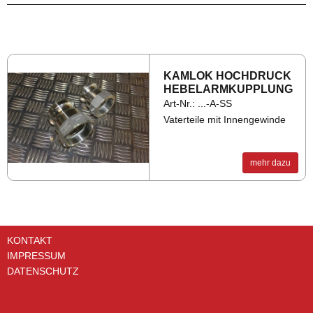
KAM­LOK HOCH­DRUCK
HE­BEL­ARM­KUPP­LUNG
Art-Nr.: ...-A-SS
Vaterteile mit Innengewinde
mehr dazu
KONTAKT
IMPRESSUM
DATENSCHUTZ