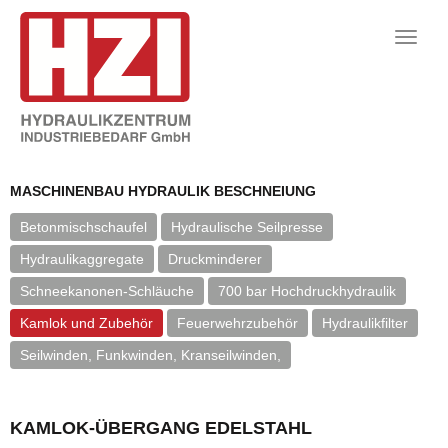
Toggle
naviga
MASCHINENBAU HYDRAULIK BESCHNEIUNG
Betonmischschaufel
Hydraulische Seilpresse
Hydraulikaggregate
Druckminderer
Schneekanonen-Schläuche
700 bar Hochdruckhydraulik
Kamlok und Zubehör
Feuerwehrzubehör
Hydraulikfilter
Seilwinden, Funkwinden, Kranseilwinden,
KAMLOK-ÜBERGANG EDELSTAHL