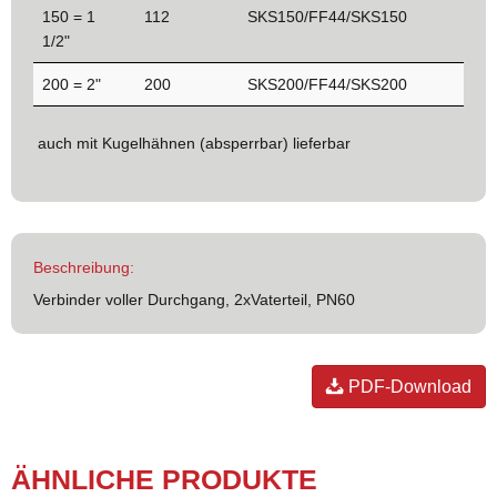
150 = 1
112
SKS150/FF44/SKS150
1/2"
200 = 2"
200
SKS200/FF44/SKS200
auch mit Kugelhähnen (absperrbar) lieferbar
Beschreibung:
Verbinder voller Durchgang, 2xVaterteil, PN60
PDF-Download
ÄHNLICHE PRODUKTE