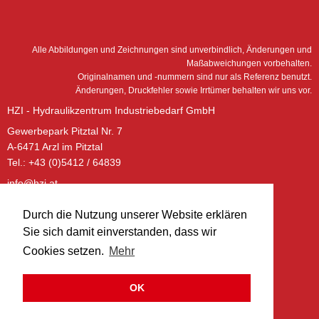
Alle Abbildungen und Zeichnungen sind unverbindlich, Änderungen und
Maßabweichungen vorbehalten.
Originalnamen und -nummern sind nur als Referenz benutzt.
Änderungen, Druckfehler sowie Irrtümer behalten wir uns vor.
HZI - Hydraulikzentrum Industriebedarf GmbH
Gewerbepark Pitztal Nr. 7
A-6471 Arzl im Pitztal
Tel.: +43 (0)5412 / 64839
info@hzi.at
www.hzi.at
Durch die Nutzung unserer Website erklären
ÖFFNUNGSZEITEN – BÜRO:
Sie sich damit einverstanden, dass wir
Montag - Donnerstag:
Cookies setzen.
Mehr
08:00 - 12:00 Uhr
13:00 - 17:00 Uhr
OK
Freitag:
08:00 - 12:00 Uhr