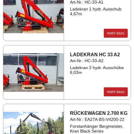
Art-Nr.: HC-33-A1
Ladekran 1 hydr. Ausschub
4,67m
mehr dazu
LA­DE­KRAN HC 33 A2
Art-Nr.: HC-33-A2
Ladekran 2 hydr. Ausschübe
6,03m
mehr dazu
RÜ­CKE­WA­GEN 2.700 KG
Art-Nr.: EA27A-BS-V4200-22
Forstanhänger Bergmeister,
Kran Black Series