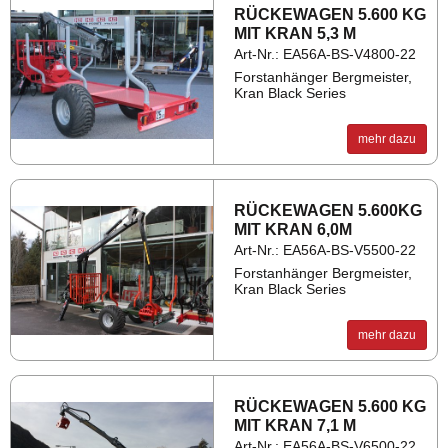
RÜ­CKE­WA­GEN 5.600 KG
MIT KRAN 5,3 M
Art-Nr.: EA56A-BS-V4800-22
Forstanhänger Bergmeister,
Kran Black Series
mehr dazu
RÜ­CKE­WA­GEN 5.600KG
MIT KRAN 6,0M
Art-Nr.: EA56A-BS-V5500-22
Forstanhänger Bergmeister,
Kran Black Series
mehr dazu
RÜ­CKE­WA­GEN 5.600 KG
MIT KRAN 7,1 M
Art-Nr.: EA56A-BS-V6500-22