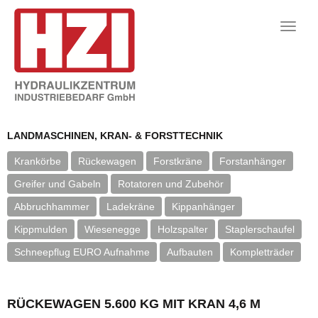
Toggle
naviga
LANDMASCHINEN, KRAN- & FORSTTECHNIK
Krankörbe
Rückewagen
Forstkräne
Forstanhänger
Greifer und Gabeln
Rotatoren und Zubehör
Abbruchhammer
Ladekräne
Kippanhänger
Kippmulden
Wiesenegge
Holzspalter
Staplerschaufel
Schneepflug EURO Aufnahme
Aufbauten
Kompletträder
RÜCKEWAGEN 5.600 KG MIT KRAN 4,6 M