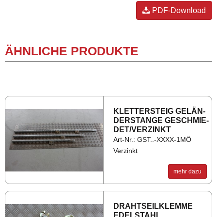
PDF-Download
ÄHNLICHE PRODUKTE
KLET­TER­STEIG GE­LÄN­
DER­STAN­GE GE­SCHMIE­
DET/VER­ZINKT
Art-Nr.: GST..-XXXX-1MÖ
Verzinkt
mehr dazu
DRAHT­SEIL­KLEM­ME
EDEL­STAHL