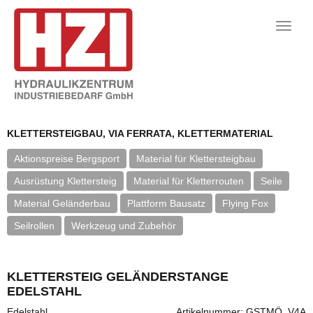
Toggle
naviga
KLETTERSTEIGBAU, VIA FERRATA, KLETTERMATERIAL
Aktionspreise Bergsport
Material für Klettersteigbau
Ausrüstung Klettersteig
Material für Kletterrouten
Seile
Material Geländerbau
Plattform Bausatz
Flying Fox
Seilrollen
Werkzeug und Zubehör
KLETTERSTEIG GELÄNDERSTANGE
EDELSTAHL
Edelstahl
Artikelnummer: GSTMÖ..V4A