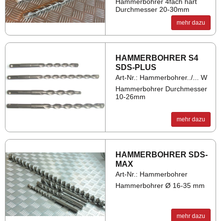
Hammerbohrer 4fach hart
Durchmesser 20-30mm
mehr dazu
HAM­MER­BOH­RER S4
SDS-PLUS
Art-Nr.: Hammerbohrer../... W
Hammerbohrer Durchmesser
10-26mm
mehr dazu
HAM­MER­BOH­RER SDS-
MAX
Art-Nr.: Hammerbohrer
Hammerbohrer Ø 16-35 mm
mehr dazu