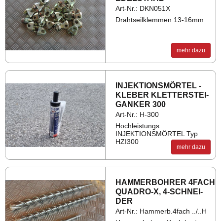
Art-Nr.: DKN051X
Drahtseilklemmen 13-16mm
mehr dazu
IN­JEK­TI­ONS­MÖR­TEL -
KLE­BER KLET­TER­STEI­
GAN­KER 300
Art-Nr.: H-300
Hochleistungs
INJEKTIONSMÖRTEL Typ
HZI300
mehr dazu
HAM­MER­BOH­RER 4FACH
QUA­DRO-X, 4-SCHNEI­
DER
Art-Nr.: Hammerb.4fach ../..H