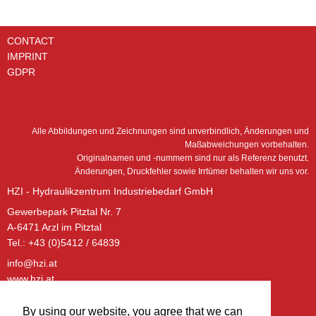
CONTACT
IMPRINT
GDPR
Alle Abbildungen und Zeichnungen sind unverbindlich, Änderungen und
Maßabweichungen vorbehalten.
Originalnamen und -nummern sind nur als Referenz benutzt.
Änderungen, Druckfehler sowie Irrtümer behalten wir uns vor.
HZI - Hydraulikzentrum Industriebedarf GmbH
Gewerbepark Pitztal Nr. 7
A-6471 Arzl im Pitztal
Tel.: +43 (0)5412 / 64839
info@hzi.at
www.hzi.at
ÖFFNUNGSZEITEN – BÜRO:
By using our website, you agree that we can