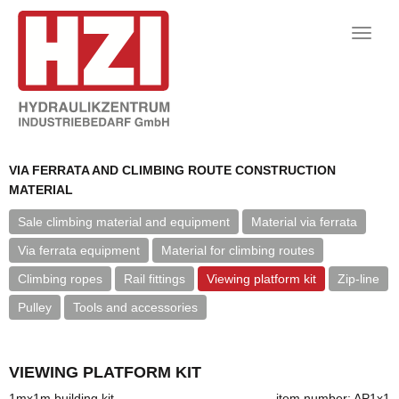
Toggle
naviga
VIA FERRATA AND CLIMBING ROUTE CONSTRUCTION
MATERIAL
Sale climbing material and equipment
Material via ferrata
Via ferrata equipment
Material for climbing routes
Climbing ropes
Rail fittings
Viewing platform kit
Zip-line
Pulley
Tools and accessories
VIEWING PLATFORM KIT
1mx1m building kit
item number: AP1x1