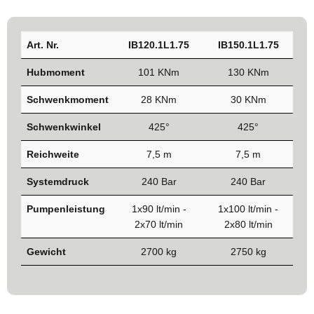
Art. Nr.
IB120.1L1.75
IB150.1L1.75
Hubmoment
101 KNm
130 KNm
Schwenkmoment
28 KNm
30 KNm
Schwenkwinkel
425°
425°
Reichweite
7,5 m
7,5 m
Systemdruck
240 Bar
240 Bar
Pumpenleistung
1x90 lt/min -
1x100 lt/min -
2x70 lt/min
2x80 lt/min
Gewicht
2700 kg
2750 kg