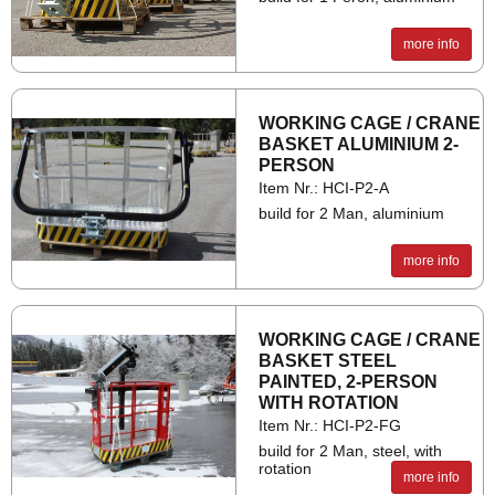
A
705 mm
more info
B
180 mm
C
1.130 mm
WORK­ING CAGE / CRANE
D
1.759 mm
BAS­KET ALU­MINIUM 2-
PER­SON
E
270°
Item Nr.: HCI-P2-A
build for 2 Man, aluminium
F
1.553 mm
more info
G
1.406 mm
H
1.320 mm
WORK­ING CAGE / CRANE
I
400 mm
BAS­KET STEEL
PAINTED, 2-PER­SON
L
730 mm
WITH RO­TA­TION
Item Nr.: HCI-P2-FG
build for 2 Man, steel, with
rotation
more info