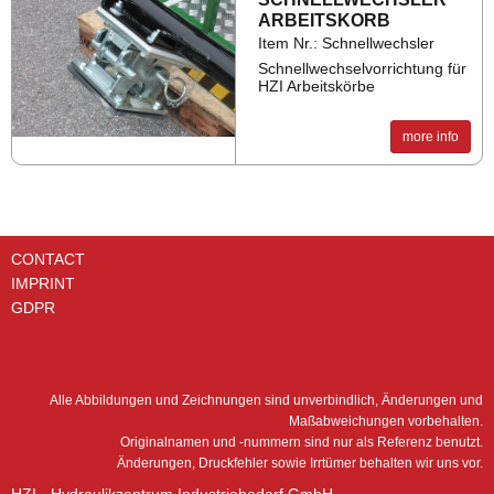
ARBEIT­SKORB
Item Nr.: Schnellwechsler
Schnellwechselvorrichtung für
HZI Arbeitskörbe
more info
CONTACT
IMPRINT
GDPR
Alle Abbildungen und Zeichnungen sind unverbindlich, Änderungen und
Maßabweichungen vorbehalten.
Originalnamen und -nummern sind nur als Referenz benutzt.
Änderungen, Druckfehler sowie Irrtümer behalten wir uns vor.