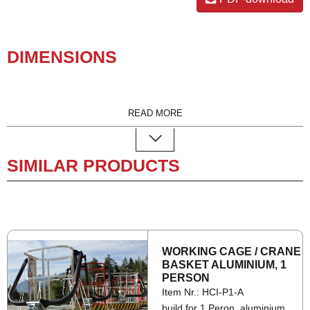
DI­MEN­SIONS
READ MORE
SIMILAR PRODUCTS
WORK­ING CAGE / CRANE
BAS­KET ALU­MINIUM, 1
PER­SON
Item Nr.: HCI-P1-A
build for 1 Peron, aluminium