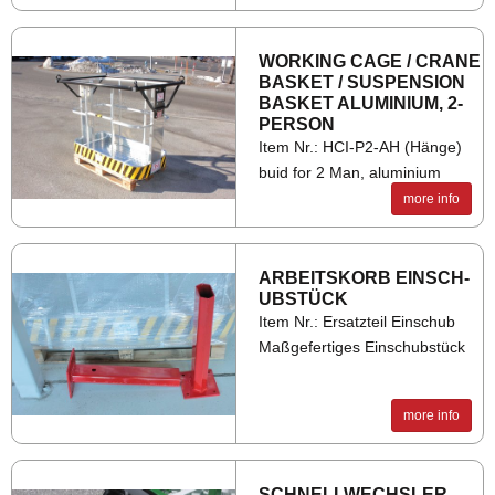
WORK­ING CAGE / CRANE
BAS­KET / SUS­PEN­SION
BAS­KET ALU­MINIUM, 2-
PER­SON
Item Nr.: HCI-P2-AH (Hänge)
buid for 2 Man, aluminium
more info
ARBEIT­SKORB EINSCH­
UBSTÜCK
Item Nr.: Ersatzteil Einschub
Maßgefertiges Einschubstück
more info
SCHNELL­WECHSLER