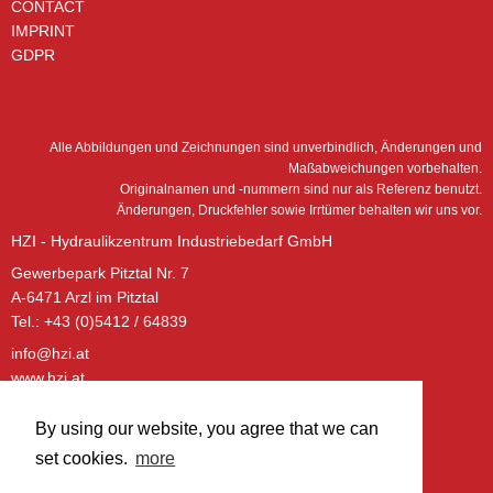
CONTACT
IMPRINT
GDPR
Alle Abbildungen und Zeichnungen sind unverbindlich, Änderungen und
Maßabweichungen vorbehalten.
Originalnamen und -nummern sind nur als Referenz benutzt.
Änderungen, Druckfehler sowie Irrtümer behalten wir uns vor.
HZI - Hydraulikzentrum Industriebedarf GmbH
Gewerbepark Pitztal Nr. 7
A-6471 Arzl im Pitztal
Tel.: +43 (0)5412 / 64839
info@hzi.at
www.hzi.at
ÖFFNUNGSZEITEN – BÜRO:
By using our website, you agree that we can
Montag - Donnerstag:
set cookies.
more
08:00 - 12:00 Uhr
13:00 - 17:00 Uhr