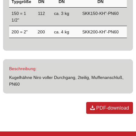
Typgröße
DN
DN
DN
150 = 1
112
ca. 3 kg
SKK150-KH"-PN60
1/2"
200 = 2"
200
ca. 4 kg
SKK200-KH"-PN60
Beschreibung:
Kugelhähne Niro voller Durchgang, 2teilig, Muffenanschluß,
PN60
PDF-download