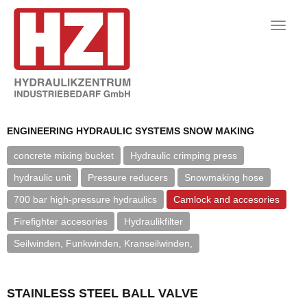
Toggle
naviga
ENGINEERING HYDRAULIC SYSTEMS SNOW MAKING
concrete mixing bucket
Hydraulic crimping press
hydraulic unit
Pressure reducers
Snowmaking hose
700 bar high-pressure hydraulics
Camlock and accesories
Firefighter accesories
Hydraulikfilter
Seilwinden, Funkwinden, Kranseilwinden,
STAINLESS STEEL BALL VALVE