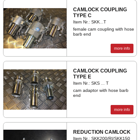
CAM­LOCK COUP­LING
TYPE C
Item Nr.: SKK...T
female cam coupling with hose
barb end
more info
CAM­LOCK COUP­LING
TYPE E
Item Nr.: SKS ... T
cam adaptor with hose barb
end
more info
RE­DUC­TION CAM­LOCK
Item Nr.: SKK200/RI/SKK150