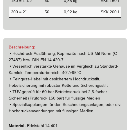
150 = 1 1/2"
40
0,85 kg
SKK 150 I
200 = 2"
50
0,92 kg
SKK 200 I
Beschreibung:
• Hochdruck-Ausführung, Kopfmaße nach US-Mil-Norm (C-
27487) bzw. DIN EN 14 420-7
• Wesentlich verstärkte Gehäuse im Vergleich zu Standard-
Kamlok, Temperaturbereich -40°/+95°C
• Feinguss-Hebel mit gesichertem Hochdruckstift,
Hebelsicherung mit robuster Kette und Sicherungsstift
• TÜV-geprüft für 60 bar Betriebsdruck bei 2,5-facher
Sicherheit (Prüfdruck 150 bar) für flüssige Medien
• Spezialkupplungen für den Beschneiungsanlagen, oder div.
Hochdruckanwendungen mit flüssigen Medien
Material:
Edelstahl 14.401