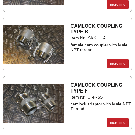
more info
CAM­LOCK COUP­LING
TYPE B
Item Nr.: SKK .... A
female cam coupler with Male
NPT thread
more info
CAM­LOCK COUP­LING
TYPE F
Item Nr.: ...-F-SS
camlock adaptor with Male NPT
Thread
more info