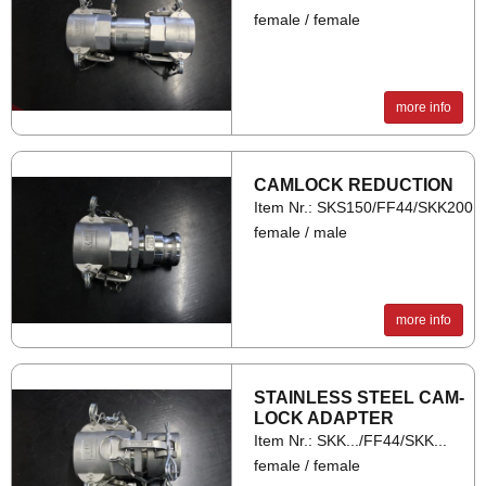
female / female
more info
CAM­LOCK RE­DUC­TION
Item Nr.: SKS150/FF44/SKK200
female / male
more info
STAIN­LESS STEEL CAM­
LOCK AD­APTER
Item Nr.: SKK.../FF44/SKK...
female / female