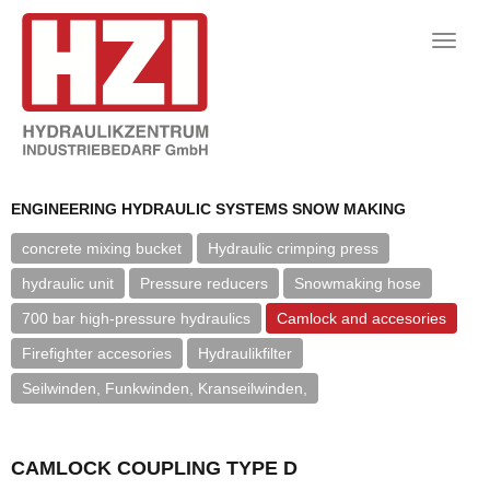
Toggle
naviga
ENGINEERING HYDRAULIC SYSTEMS SNOW MAKING
concrete mixing bucket
Hydraulic crimping press
hydraulic unit
Pressure reducers
Snowmaking hose
700 bar high-pressure hydraulics
Camlock and accesories
Firefighter accesories
Hydraulikfilter
Seilwinden, Funkwinden, Kranseilwinden,
CAMLOCK COUPLING TYPE D