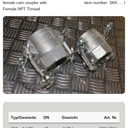
female cam coupler with
item number: SKK .... I
Female NPT Thread
Typ/Gewinde
DN
Gewicht
Art. Nr.