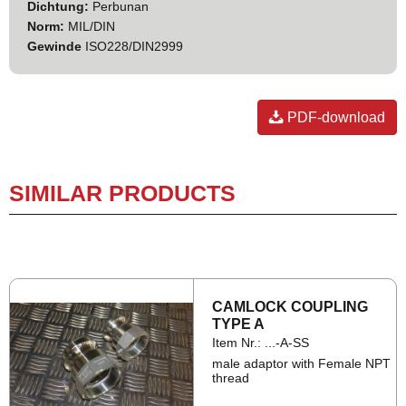
Dichtung:
Perbunan
Norm:
MIL/DIN
Gewinde
ISO228/DIN2999
PDF-download
SIMILAR PRODUCTS
CAM­LOCK COUP­LING
TYPE A
Item Nr.: ...-A-SS
male adaptor with Female NPT
thread