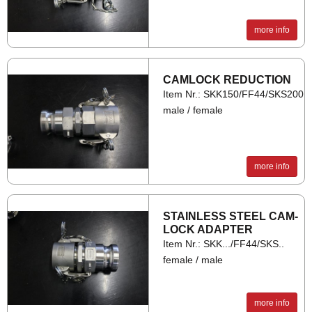
more info
CAM­LOCK RE­DUC­TION
Item Nr.: SKK150/FF44/SKS200
male / female
more info
STAIN­LESS STEEL CAM­
LOCK AD­APTER
Item Nr.: SKK.../FF44/SKS..
female / male
more info