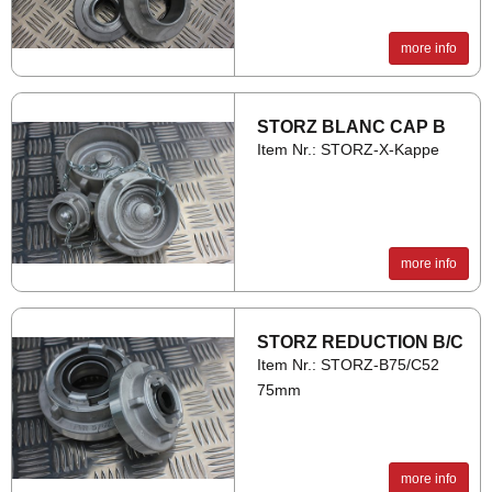
more info
STORZ BLANC CAP B
Item Nr.: STORZ-X-Kappe
more info
STORZ RE­DUC­TION B/C
Item Nr.: STORZ-B75/C52
75mm
more info