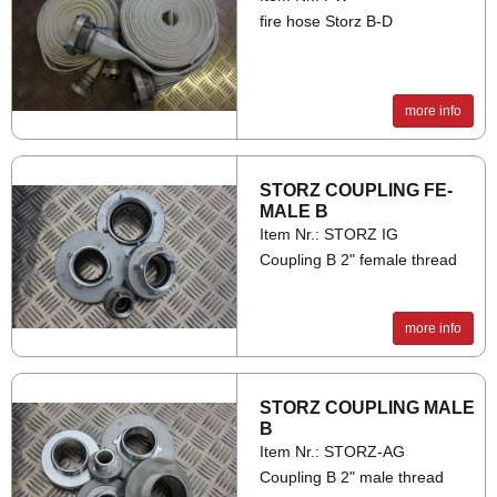
fire hose Storz B-D
more info
STORZ COUP­LING FE­
MALE B
Item Nr.: STORZ IG
Coupling B 2" female thread
more info
STORZ COUP­LING MALE
B
Item Nr.: STORZ-AG
Coupling B 2" male thread