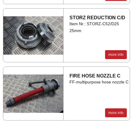
STORZ RE­DUC­TION C/D
Item Nr.: STORZ-C52/D25
25mm
more info
FIRE HOSE NOZZLE C
FF-multipurpose hose nozzle C
more info