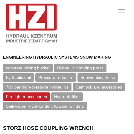
Toggle
naviga
ENGINEERING HYDRAULIC SYSTEMS SNOW MAKING
concrete mixing bucket
Hydraulic crimping press
hydraulic unit
Pressure reducers
Snowmaking hose
700 bar high-pressure hydraulics
Camlock and accesories
Firefighter accesories
Hydraulikfilter
Seilwinden, Funkwinden, Kranseilwinden,
STORZ HOSE COUPLING WRENCH