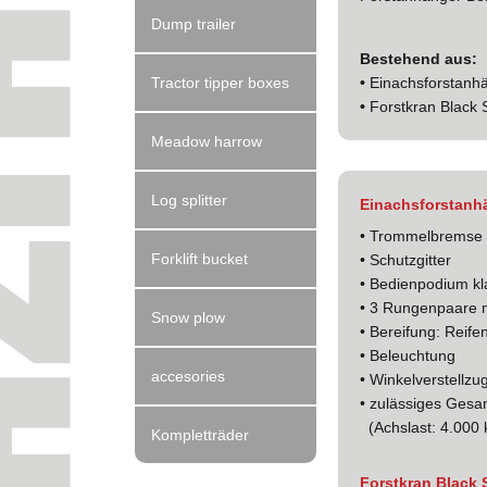
Dump trailer
Bestehend aus:
•
Einachsforstan
Tractor tipper boxes
•
Forstkran Black
Meadow harrow
Log splitter
Einachsforstanh
• Trommelbremse m
Forklift bucket
• Schutzgitter
• Bedienpodium k
• 3 Rungenpaare mi
Snow plow
• Bereifung: Reif
• Beleuchtung
accesories
• Winkelverstellzu
• zulässiges Gesa
(Achslast: 4.000 k
Kompletträder
Forstkran Black 