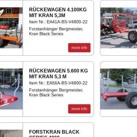
RÜCK­EWA­GEN 4.100KG
MIT KRAN 5,3M
Item Nr.: EA41A-BS-V4800-22
Forstanhänger Bergmeister,
Kran Black Series
more info
RÜCK­EWA­GEN 5.600 KG
MIT KRAN 5,3 M
Item Nr.: EA56A-BS-V4800-22
Forstanhänger Bergmeister,
Kran Black Series
more info
FOR­STKRAN BLACK