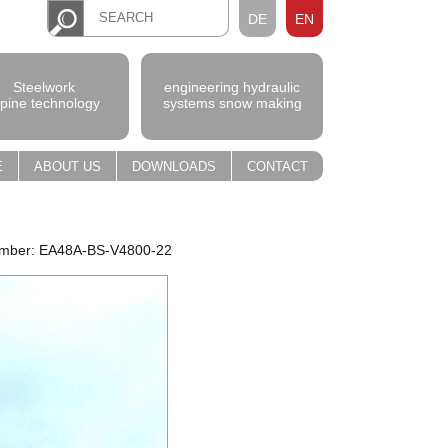
DE
EN
Steelwork
engineering hydraulic
lpine technology
systems snow making
E
ABOUT US
DOWNLOADS
CONTACT
umber: EA48A-BS-V4800-22