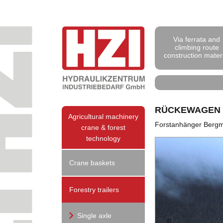
Via ferrata and
climbing route
construction mater
RÜCKEWAGEN 4.
Agricultural machinery
Forstanhänger Bergme
crane & forest
technology
Crane baskets
Forestry trailers
Single axle