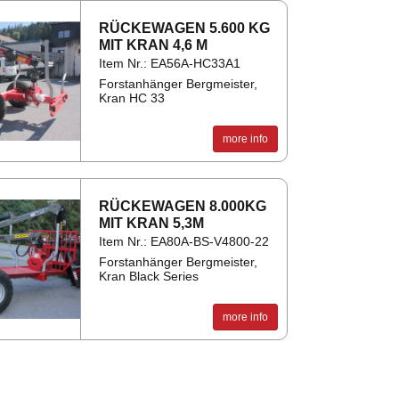
RÜCK­EWA­GEN 5.600 KG
MIT KRAN 4,6 M
Item Nr.: EA56A-HC33A1
Forstanhänger Bergmeister,
Kran HC 33
more info
RÜCK­EWA­GEN 8.000KG
MIT KRAN 5,3M
Item Nr.: EA80A-BS-V4800-22
Forstanhänger Bergmeister,
Kran Black Series
more info