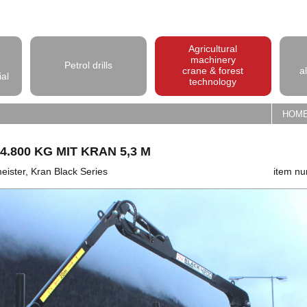
Agricultural
machinery
Petrol drills
crane & forest
a
ial
technology
HOM
800 KG MIT KRAN 5,3 M
ister, Kran Black Series
item n