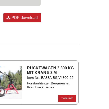
PDF-download
RÜCK­EWA­GEN 3.300 KG
MIT KRAN 5,3 M
Item Nr.: EA33A-BS-V4800-22
Forstanhänger Bergmeister,
Kran Black Series
more info