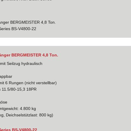
hänger BERGMEISTER 4,8 Ton.
 Series BS-V4800-22
änger BERGMEISTER 4,8 Ton.
it Seilzug hydraulisch
lappbar
t 6 Rungen (nicht verstellbar)
en 11.5/80-15,3 18PR
göse
mtgewicht: 4.800 kg
g, Deichselstützlast: 800 kg)
Series BS-V4800-22