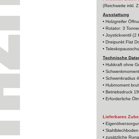
(Reichweite inkl. 
Ausstattung
• Holzgreifer Öff
• Rotator: 3 Tonne
• Joystickventil (
• Dreipunkt Flat 
• Teleskopausschu
Technische Date
• Hubkraft ohne G
• Schwenkmoment
• Schwenkradius 
• Hubmoment brut
• Betriebsdruck 19
• Erforderliche Öl
Lieferbares Zube
• Eigenölversorgu
• Stahlblechboden
• zusätzliche Ru