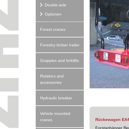
Double axle
Optionen
Forest cranes
Forestry timber trailer
Grapples and forklifts
Rotators and
accessories
Hydraulic breaker
Vehicle mounted
Rückewagen EA4
cranes
Forstanhänger Ber