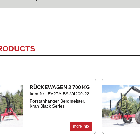
PRODUCTS
RÜCK­EWA­GEN 2.700 KG
Item Nr.: EA27A-BS-V4200-22
Forstanhänger Bergmeister,
Kran Black Series
more info