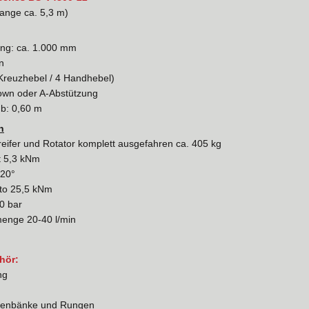
Zange ca. 5,3 m)
nung: ca. 1.000 mm
n
2 Kreuzhebel / 4 Handhebel)
Down oder A-Abstützung
b: 0,60 m
n
reifer und Rotator komplett ausgefahren ca. 405 kg
 5,3 kNm
420°
to 25,5 kNm
0 bar
menge 20-40 l/min
hör:
ng
ngenbänke und Rungen