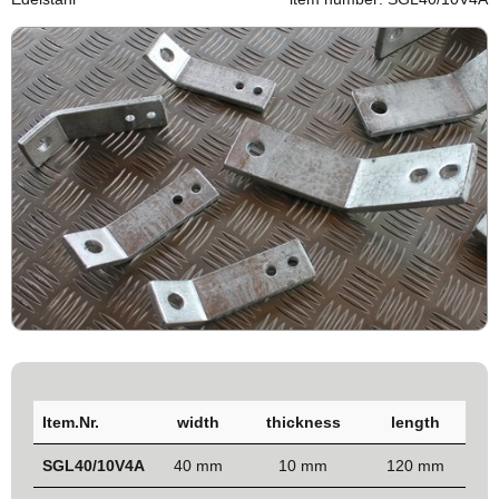
Item.Nr.
width
thickness
length
SGL40/10V4A
40 mm
10 mm
120 mm