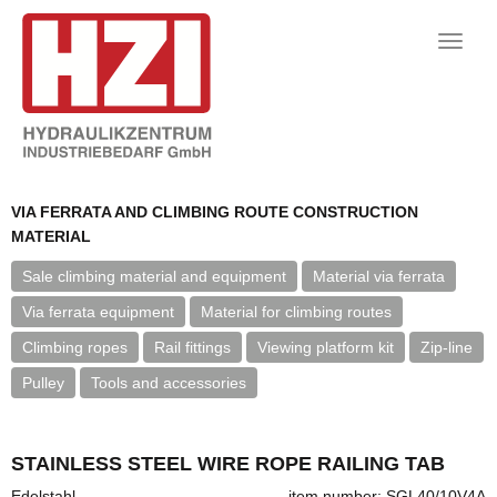
Toggle
naviga
VIA FERRATA AND CLIMBING ROUTE CONSTRUCTION
MATERIAL
Sale climbing material and equipment
Material via ferrata
Via ferrata equipment
Material for climbing routes
Climbing ropes
Rail fittings
Viewing platform kit
Zip-line
Pulley
Tools and accessories
STAINLESS STEEL WIRE ROPE RAILING TAB
Edelstahl
item number: SGL40/10V4A