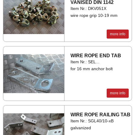
VAN­ISED DIN 1142
Item Nr.: DKV051X
wire rope grip 10-19 mm
more info
WIRE ROPE END TAB
Item Nr.: SEL...
for 16 mm anchor bolt
more info
WIRE ROPE RAIL­ING TAB
Item Nr.: SGL40/10-xB
galvanized