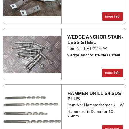
more info
WEDGE AN­CHOR STAIN­
LESS STEEL
Item Nr.: EA12/110 A4
wedge anchor stainless steel
more info
HAM­MER DRILL S4 SDS-
PLUS
Item Nr.: Hammerbohrer../... W
Hammerdrill Diameter 10-
26mm