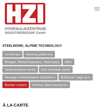
Toggle
naviga
STEELWORK, ALPINE TECHNOLOGY
via ferrata
Viewing platforms
Bridges, Metal footpaths, Staircases
Weir
Sedimentation tanks
Grit chamber tanks
Sewage sedimentation chambers
Bulldozer cage arm
Bunker covers
Various steel structures
À LA CARTE