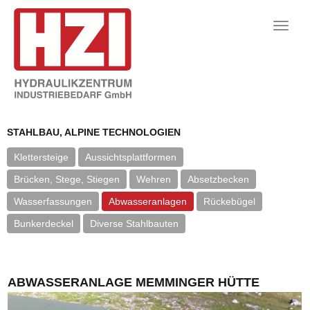
Toggle
naviga
STAHLBAU, ALPINE TECHNOLOGIEN
Klettersteige
Aussichtsplattformen
Brücken, Stege, Stiegen
Wehren
Absetzbecken
Wasserfassungen
Abwasseranlagen
Rückebügel
Bunkerdeckel
Diverse Stahlbauten
ABWASSERANLAGE MEMMINGER HÜTTE