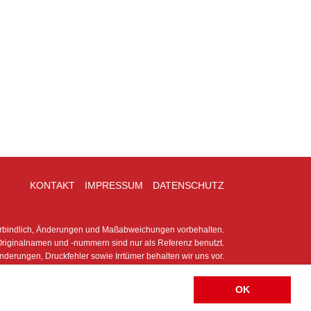
KONTAKT
IMPRESSUM
DATENSCHUTZ
erbindlich, Änderungen und Maßabweichungen vorbehalten.
riginalnamen und -nummern sind nur als Referenz benutzt.
nderungen, Druckfehler sowie Irrtümer behalten wir uns vor.
OK