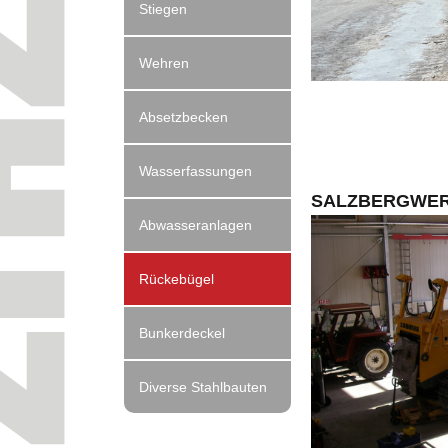
Stiegen
Wehren
Absetzbecken
Wasserfassungen
SALZBERGWE
Abwasseranlagen
Rückebügel
Bunkerdeckel
Diverse Stahlbauten