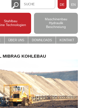
DE
EN
Maschinenbau
Stahlbau
Hydraulik
pine Technologien
Beschneiung
E
ÜBER UNS
DOWNLOADS
KONTAKT
 MIBRAG KOHLEBAU