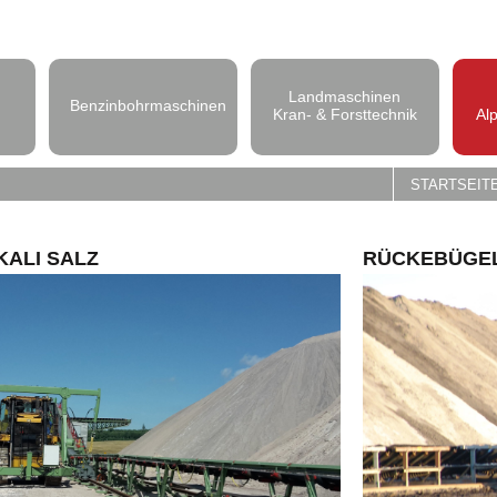
Landmaschinen
Benzinbohrmaschinen
Kran- & Forsttechnik
Al
STARTSEIT
ALI SALZ
RÜCKEBÜGEL