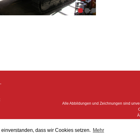
–
:
Alle Abbildungen und Zeichnungen sind unv
O
Ä
 einverstanden, dass wir Cookies setzen.
Mehr