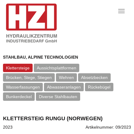
Toggle
naviga
STAHLBAU, ALPINE TECHNOLOGIEN
Klettersteige
Aussichtsplattformen
Brücken, Stege, Stiegen
Wehren
Absetzbecken
Wasserfassungen
Abwasseranlagen
Rückebügel
Bunkerdeckel
Diverse Stahlbauten
KLETTERSTEIG RUNGU (NORWEGEN)
2023
Artikelnummer: 09/2023