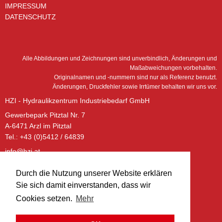
IMPRESSUM
DATENSCHUTZ
Alle Abbildungen und Zeichnungen sind unverbindlich, Änderungen und
Maßabweichungen vorbehalten.
Originalnamen und -nummern sind nur als Referenz benutzt.
Änderungen, Druckfehler sowie Irrtümer behalten wir uns vor.
HZI - Hydraulikzentrum Industriebedarf GmbH
Gewerbepark Pitztal Nr. 7
A-6471 Arzl im Pitztal
Tel.: +43 (0)5412 / 64839
info@hzi.at
www.hzi.at
Durch die Nutzung unserer Website erklären
ÖFFNUNGSZEITEN – BÜRO:
Sie sich damit einverstanden, dass wir
Montag - Donnerstag:
Cookies setzen.
Mehr
08:00 - 12:00 Uhr
13:00 - 17:00 Uhr