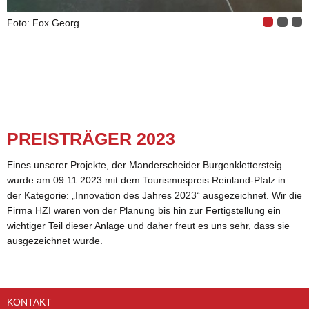
Foto: Fox Georg
PREIS­TRÄ­GER 2023
Eines un­se­rer Pro­jek­te, der Man­der­schei­der Bur­gen­klet­ter­steig
wurde am 09.11.2023 mit dem Tou­ris­mus­preis Rein­land-Pfalz in
der Ka­te­go­rie: „In­no­va­ti­on des Jah­res 2023“ aus­ge­zeich­net. Wir die
Firma HZI waren von der Pla­nung bis hin zur Fer­tig­stel­lung ein
wich­ti­ger Teil die­ser An­la­ge und daher freut es uns sehr, dass sie
aus­ge­zeich­net wurde.
KONTAKT