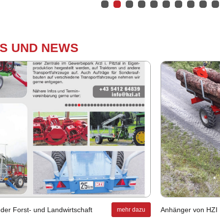
TS UND NEWS
 der Forst- und Land­wirt­schaft
An­hän­ger von HZI
mehr dazu