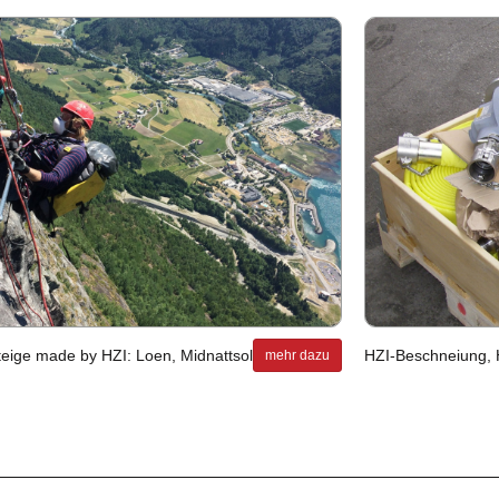
­stei­ge made by HZI: Loen, Mid­natt­sol, Rungu,
HZI-Be­schnei­ung, H
mehr dazu