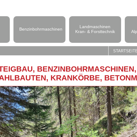
Landmaschinen
Benzinbohrmaschinen
Kran- & Forsttechnik
Al
STARTSEIT
TEIG­BAU, BEN­ZIN­BOHR­MA­SCHI­NEN
AHL­BAU­TEN, KRAN­KÖR­BE, BE­TON­