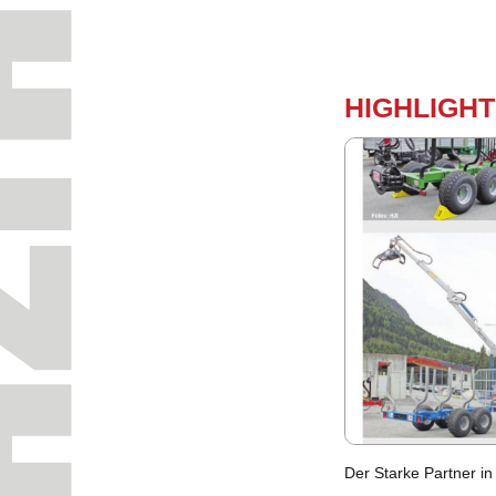
HIGH­LIGH
Der Star­ke Part­ner in