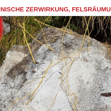
­NI­SCHE ZER­WIR­KUNG, FELS­RÄU­M