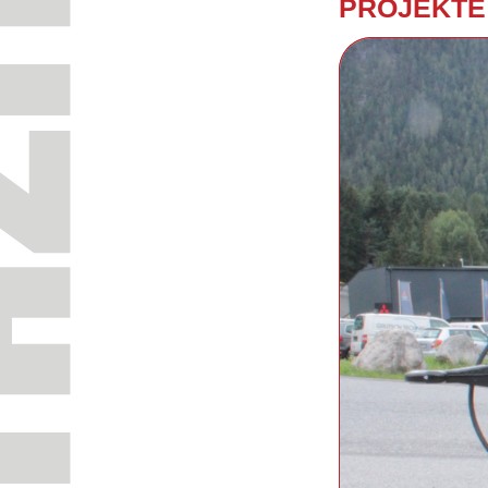
PRO­JEK­TE