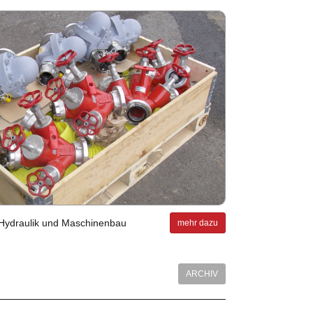
y­drau­lik und Ma­schi­nen­bau
mehr dazu
ARCHIV