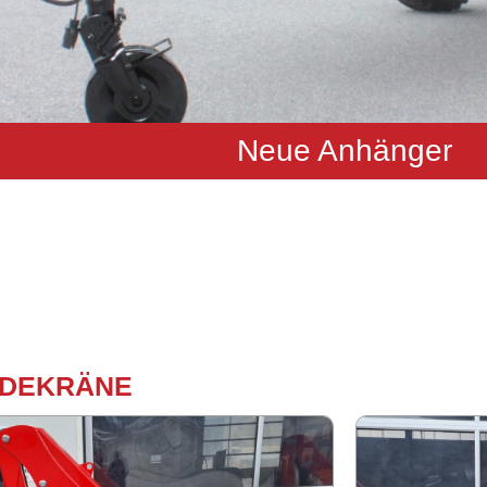
Neue Anhänger
­DE­KRÄ­NE