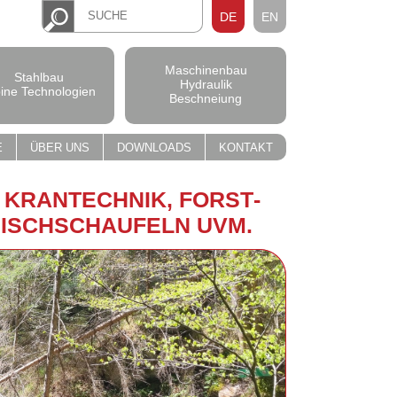
DE
EN
Maschinenbau
Stahlbau
Hydraulik
pine Technologien
Beschneiung
E
ÜBER UNS
DOWNLOADS
KONTAKT
, KRAN­TECH­NIK, FORST­
MISCH­SCHAU­FELN UVM.