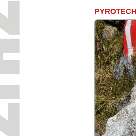
PY­RO­TECH