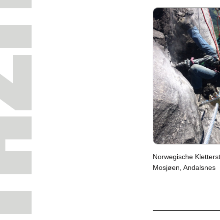
Nor­we­gi­sche Klet­ter
Mosjøen, An­dals­nes