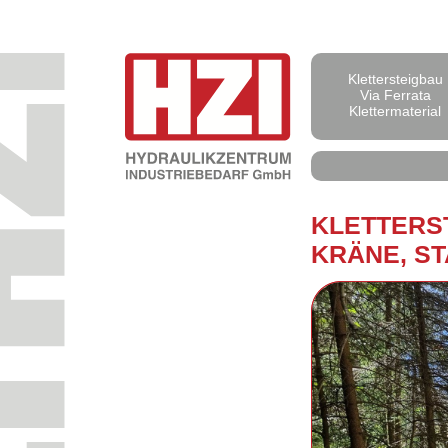
Klettersteigbau
Via Ferrata
Klettermaterial
KLET­TER­S
KRÄ­NE, ST