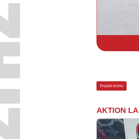
Pro­jekt Ar­chiv
AK­TI­ON LA